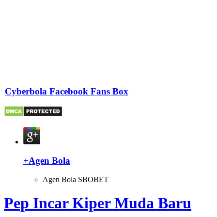
Cyberbola Facebook Fans Box
+Agen Bola
Agen Bola SBOBET
Pep Incar Kiper Muda Baru