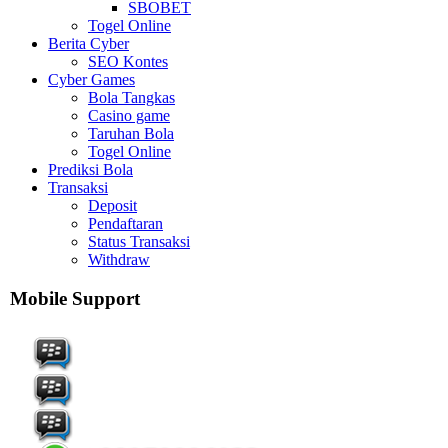
SBOBET
Togel Online
Berita Cyber
SEO Kontes
Cyber Games
Bola Tangkas
Casino game
Taruhan Bola
Togel Online
Prediksi Bola
Transaksi
Deposit
Pendaftaran
Status Transaksi
Withdraw
Mobile Support