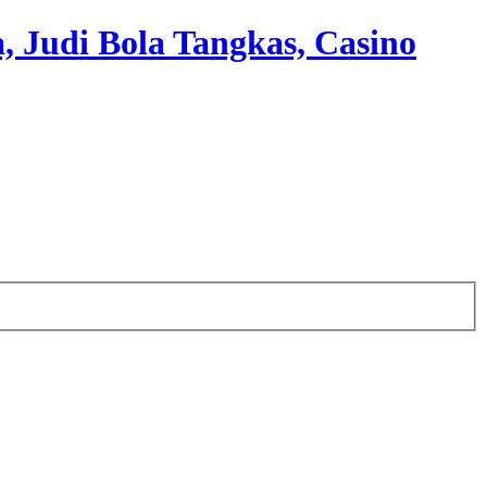
, Judi Bola Tangkas, Casino