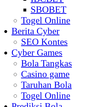
SBOBET
Togel Online
Berita Cyber
SEO Kontes
Cyber Games
Bola Tangkas
Casino game
Taruhan Bola
Togel Online
Prediksi Bola