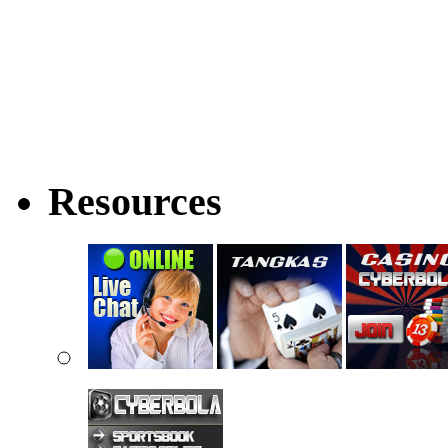
Resources