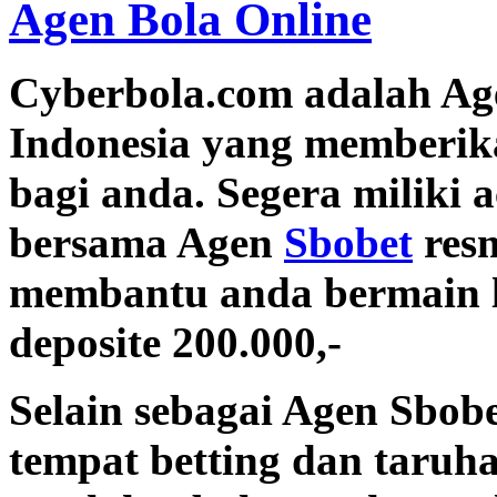
Agen Bola Online
Cyberbola.com adalah Ag
Indonesia yang memberik
bagi anda. Segera miliki 
bersama Agen
Sbobet
resm
membantu anda bermain 
deposite 200.000,-
Selain sebagai Agen Sbob
tempat betting dan taruhan