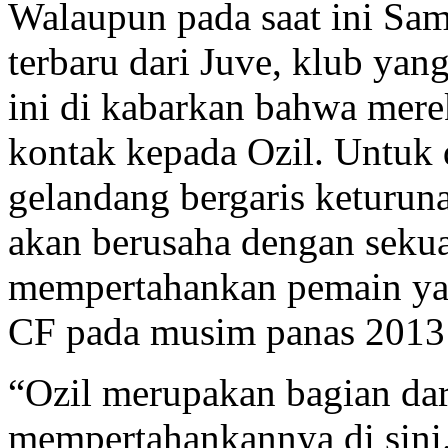
Walaupun pada saat ini Sam
terbaru dari Juve, klub yan
ini di kabarkan bahwa mer
kontak kepada Ozil. Untuk
gelandang bergaris keturuna
akan berusaha dengan sekua
mempertahankan pemain yan
CF pada musim panas 2013 l
“Ozil merupakan bagian dari
mempertahankannya di sini