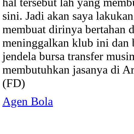
hal tersebut lah yang memb
sini. Jadi akan saya lakuka
membuat dirinya bertahan di
meninggalkan klub ini dan
jendela bursa transfer musi
membutuhkan jasanya di Ar
(FD)
Agen Bola