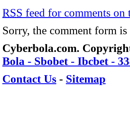
RSS
feed for comments on t
Sorry, the comment form is c
Cyberbola.com. Copyrig
Bola - Sbobet - Ibcbet - 3
Contact Us
-
Sitemap