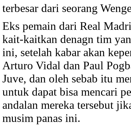
terbesar dari seorang Weng
Eks pemain dari Real Madrid
kait-kaitkan denagn tim yan
ini, setelah kabar akan kep
Arturo Vidal dan Paul Pogba
Juve, dan oleh sebab itu me
untuk dapat bisa mencari p
andalan mereka tersebut jik
musim panas ini.