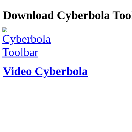
Download Cyberbola Too
Video Cyberbola