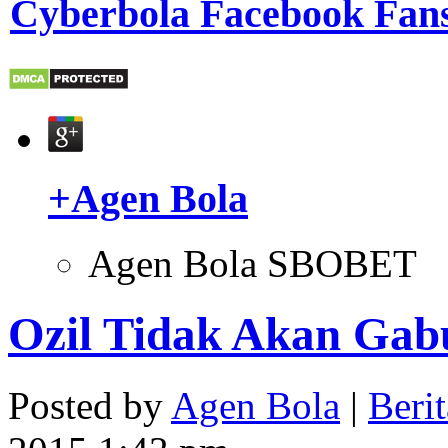
Cyberbola Facebook Fan
+Agen Bola
Agen Bola SBOBET
Ozil Tidak Akan Gab
Posted by
Agen Bola
|
Beri