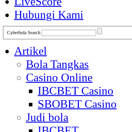
LiveScore
Hubungi Kami
Cyberbola Search
Artikel
Bola Tangkas
Casino Online
IBCBET Casino
SBOBET Casino
Judi bola
IBCBET