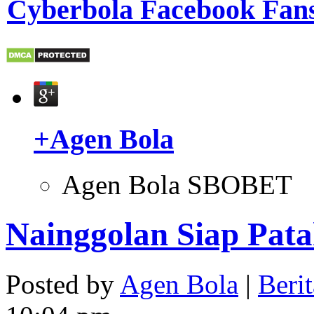
Cyberbola Facebook Fan
+Agen Bola
Agen Bola SBOBET
Nainggolan Siap Pat
Posted by
Agen Bola
|
Beri