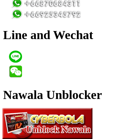
Line and Wechat
Nawala Unblocker