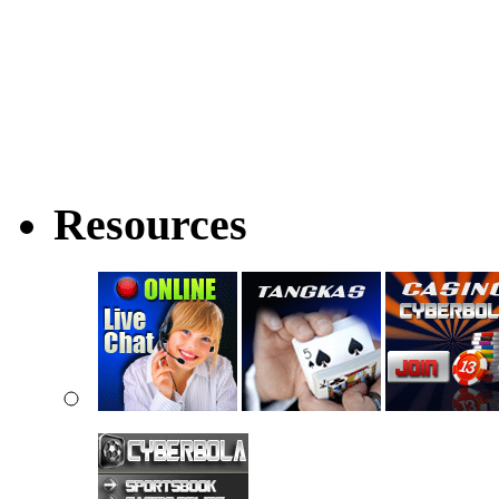
Resources