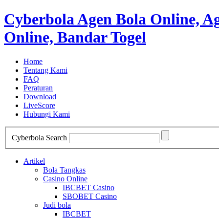
Cyberbola Agen Bola Online, Ag
Online, Bandar Togel
Home
Tentang Kami
FAQ
Peraturan
Download
LiveScore
Hubungi Kami
Cyberbola Search
Artikel
Bola Tangkas
Casino Online
IBCBET Casino
SBOBET Casino
Judi bola
IBCBET