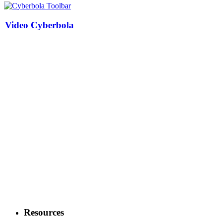
Video Cyberbola
Resources