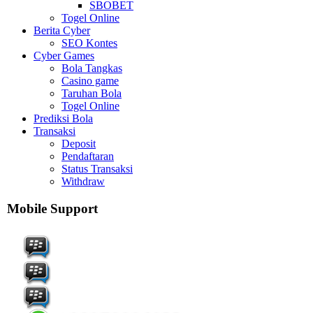
SBOBET
Togel Online
Berita Cyber
SEO Kontes
Cyber Games
Bola Tangkas
Casino game
Taruhan Bola
Togel Online
Prediksi Bola
Transaksi
Deposit
Pendaftaran
Status Transaksi
Withdraw
Mobile Support