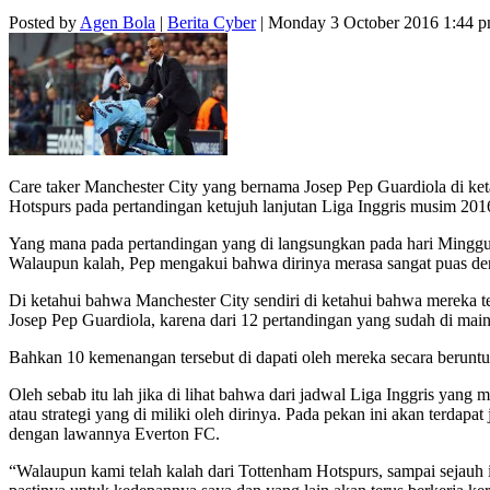
Posted by
Agen Bola
|
Berita Cyber
| Monday 3 October 2016 1:44 
Care taker Manchester City yang bernama Josep Pep Guardiola di ket
Hotspurs pada pertandingan ketujuh lanjutan Liga Inggris musim 201
Yang mana pada pertandingan yang di langsungkan pada hari Minggu 
Walaupun kalah, Pep mengakui bahwa dirinya merasa sangat puas den
Di ketahui bahwa Manchester City sendiri di ketahui bahwa mereka tel
Josep Pep Guardiola, karena dari 12 pertandingan yang sudah di main
Bahkan 10 kemenangan tersebut di dapati oleh mereka secara beruntu
Oleh sebab itu lah jika di lihat bahwa dari jadwal Liga Inggris ya
atau strategi yang di miliki oleh dirinya. Pada pekan ini akan terdap
dengan lawannya Everton FC.
“Walaupun kami telah kalah dari Tottenham Hotspurs, sampai sejauh i