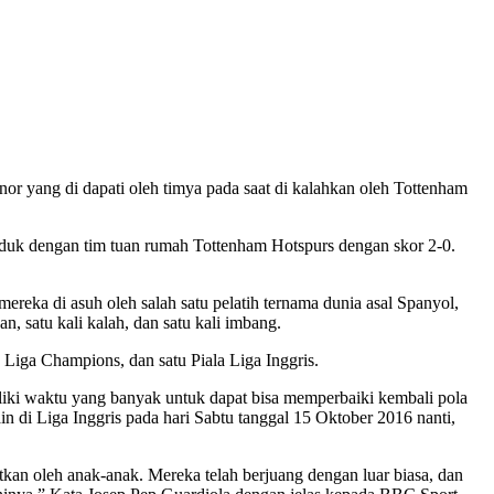
or yang di dapati oleh timya pada saat di kalahkan oleh Tottenham
nduk dengan tim tuan rumah Tottenham Hotspurs dengan skor 2-0.
mereka di asuh oleh salah satu pelatih ternama dunia asal Spanyol,
, satu kali kalah, dan satu kali imbang.
Liga Champions, dan satu Piala Liga Inggris.
iliki waktu yang banyak untuk dapat bisa memperbaiki kembali pola
ain di Liga Inggris pada hari Sabtu tanggal 15 Oktober 2016 nanti,
tkan oleh anak-anak. Mereka telah berjuang dengan luar biasa, dan