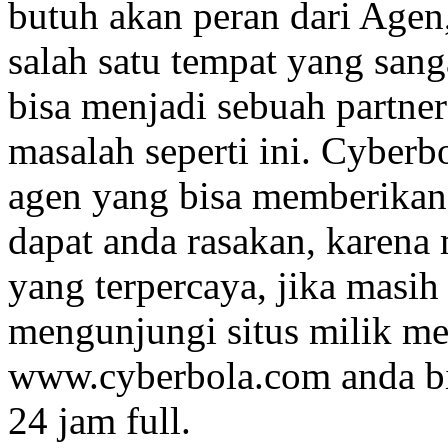
butuh akan peran dari Age
salah satu tempat yang sang
bisa menjadi sebuah partner
masalah seperti ini. Cyberb
agen yang bisa memberikan
dapat anda rasakan, karena
yang terpercaya, jika masih
mengunjungi situs milik me
www.cyberbola.com anda bi
24 jam full.