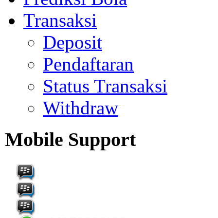
Transaksi
Deposit
Pendaftaran
Status Transaksi
Withdraw
Mobile Support