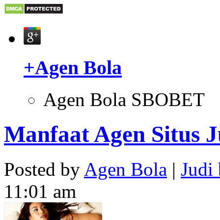
+Agen Bola
Agen Bola SBOBET
Manfaat Agen Situs J
Posted by
Agen Bola
|
Judi 
11:01 am