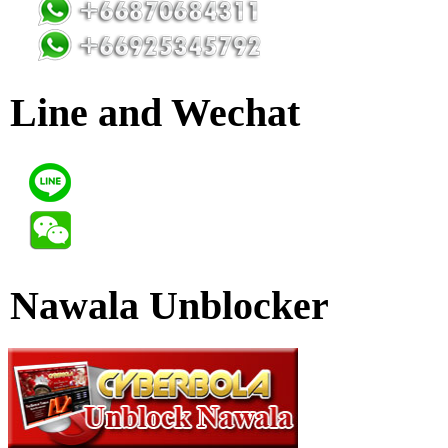
Line and Wechat
Nawala Unblocker