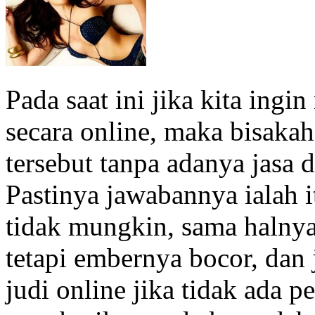
Pada saat ini jika kita ing
secara online, maka bisakah
tersebut tanpa adanya jasa 
Pastinya jawabannya ialah 
tidak mungkin, sama halnya
tetapi embernya bocor, da
judi online jika tidak ada p