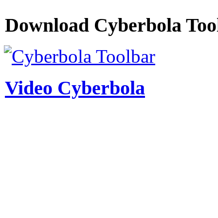
Download Cyberbola Too
Video Cyberbola