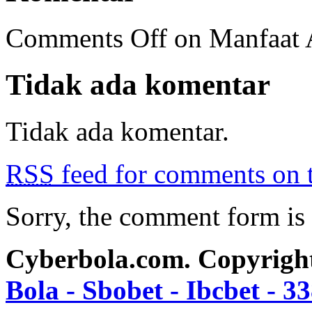
Comments Off
on Manfaat A
Tidak ada komentar
Tidak ada komentar.
RSS
feed for comments on t
Sorry, the comment form is c
Cyberbola.com. Copyrig
Bola - Sbobet - Ibcbet - 3