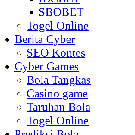
SBOBET
Togel Online
Berita Cyber
SEO Kontes
Cyber Games
Bola Tangkas
Casino game
Taruhan Bola
Togel Online
Prediksi Bola