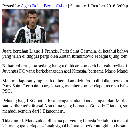
Posted by
Agen Bola
|
Berita Cyber
| Saturday 1 October 2016 3:09 
Juara bertahan Ligue 1 Prancis, Paris Saint Germain, di ketahui ba
yang telah di tinggal pergi oleh Zlatan Ibrahimovic sebagai ujung to
Kabar terbaru yang sedang hangat di bicarakan oleh banyak media di P
Juventus FC yang berkebangsaan asal Kroasia, bernama Mario Mandz
Menurut laporan yang telah di beritakan oleh Football Italia, merek
Paris Saint Germain, banyak yang memberikan pendapat mereka bahwa
PSG.
Peluang bagi PSG untuk bisa mengamankan tanda tangan dari Mario dapat
satu striker terbaik asal Argentina yang bernama Gonzalo Higuain, st
menjadi pemain dari I Bianconerri.
Tidak untuk Mandzukic, di mana penyerang berusia 30 tahun tersebut 
lah mengapa terdapat sebuah signal bahwa ia berkemungkinan besar a