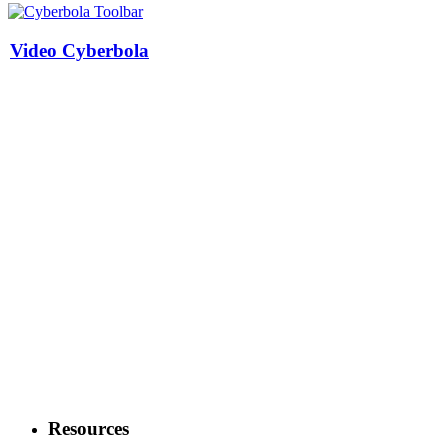
Video Cyberbola
Resources