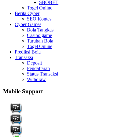
SBOBET
Togel Online
Berita Cyber
SEO Kontes
Cyber Games
Bola Tangkas
Casino game
Taruhan Bola
Togel Online
Prediksi Bola
Transaksi
Deposit
Pendaftaran
Status Transaksi
Withdraw
Mobile Support