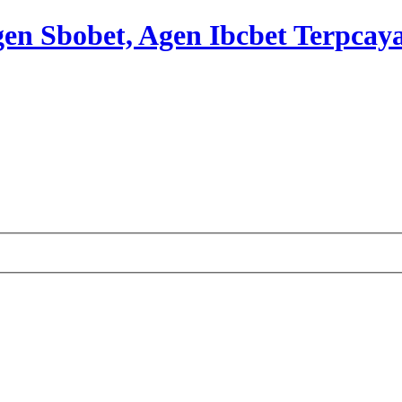
en Sbobet, Agen Ibcbet Terpcaya