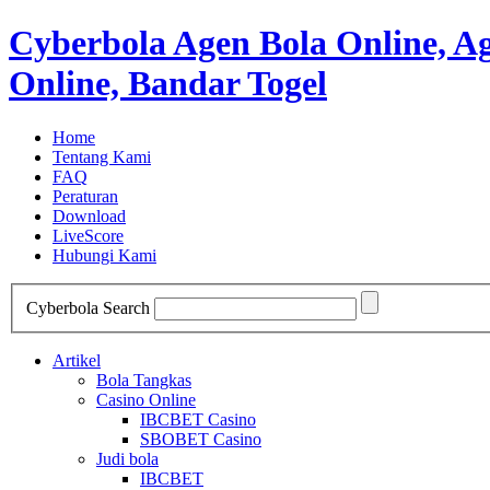
Cyberbola Agen Bola Online, Ag
Online, Bandar Togel
Home
Tentang Kami
FAQ
Peraturan
Download
LiveScore
Hubungi Kami
Cyberbola Search
Artikel
Bola Tangkas
Casino Online
IBCBET Casino
SBOBET Casino
Judi bola
IBCBET