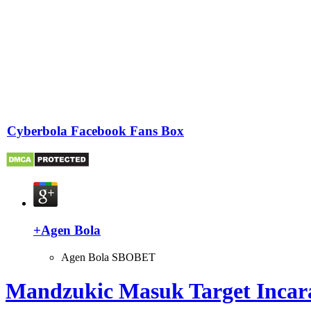
Cyberbola Facebook Fans Box
+Agen Bola
Agen Bola SBOBET
Mandzukic Masuk Target Incar