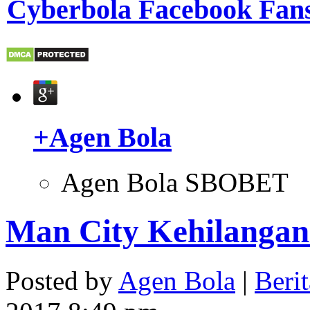
Cyberbola Facebook Fan
+Agen Bola
Agen Bola SBOBET
Man City Kehilangan
Posted by
Agen Bola
|
Beri