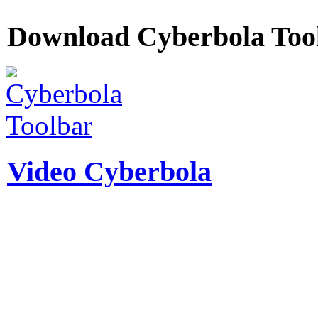
Download Cyberbola Too
Video Cyberbola