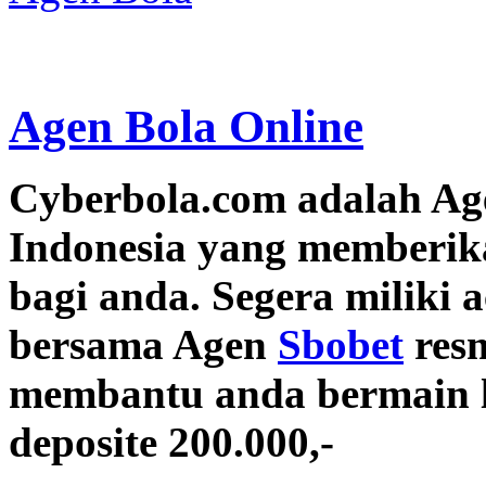
Agen Bola Online
Cyberbola.com adalah Ag
Indonesia yang memberik
bagi anda. Segera miliki 
bersama Agen
Sbobet
resm
membantu anda bermain 
deposite 200.000,-