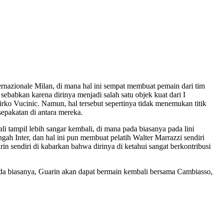
ternazionale Milan, di mana hal ini sempat membuat pemain dari tim
sebabkan karena dirinya menjadi salah satu objek kuat dari I
rko Vucinic. Namun, hal tersebut sepertinya tidak menemukan titik
sepakatan di antara mereka.
 tampil lebih sangar kembali, di mana pada biasanya pada lini
engah Inter, dan hal ini pun membuat pelatih Walter Marrazzi sendiri
 sendiri di kabarkan bahwa dirinya di ketahui sangat berkontribusi
 pada biasanya, Guarin akan dapat bermain kembali bersama Cambiasso,