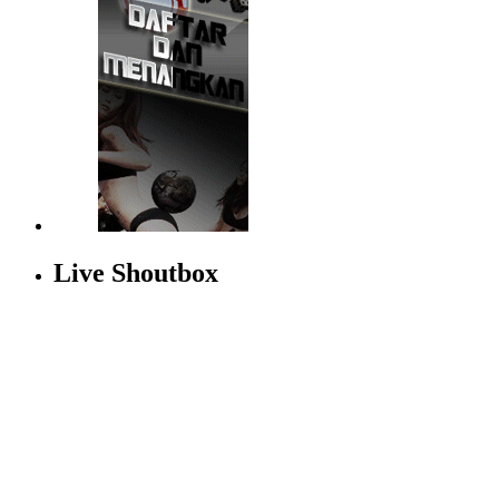
Live Shoutbox