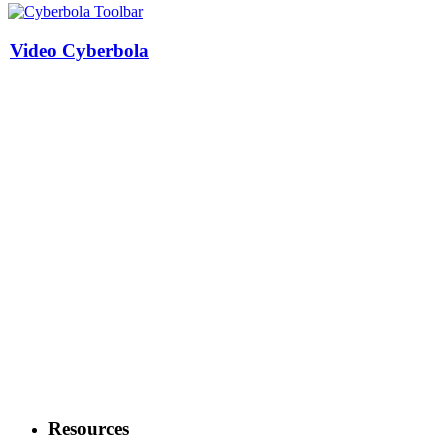
Video Cyberbola
Resources