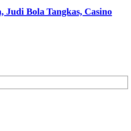
, Judi Bola Tangkas, Casino