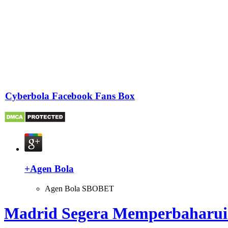
Cyberbola Facebook Fans Box
+Agen Bola
Agen Bola SBOBET
Madrid Segera Memperbaharui