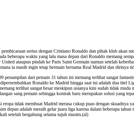
n pembicaraan serius dengan Cristiano Ronaldo dan pihak klub akan 
da beberapa waktu yang lalu masa depan dari Ronaldo memang sempat 
United ataupun pindah ke Paris Saint Germain namun setelah keberha
ana ia masih ingin tetap bermain bersama Real Madrid dan dirinya ti
penampilan dari pemain 31 tahun ini memang terlihat sangat fantastis
 dipersembahkan Ronaldo ke Madrid hingga saat ini adalah dua titel L
mang terlihat sangat besar meskipun usianya kini sudah tidak muda na
langan sang pemain sehingga kontrak baru merupakan solusi yang tepa
etisi eropa tidak membuat Madrid merasa cukup puas dengan skuadnya y
m depan adalah meraih gelar juara liga karena dalam beberapa tahun tera
kali setelah bergabung selama tujuh musim.(al)