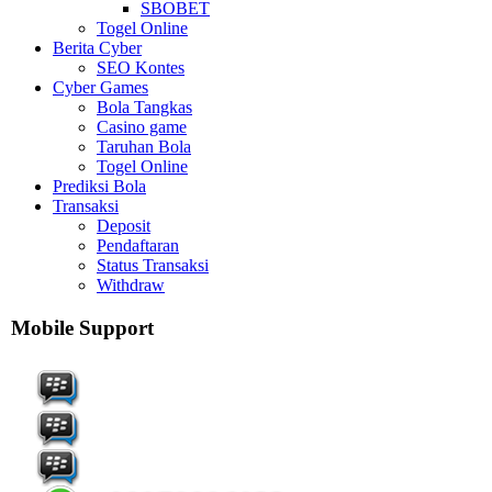
SBOBET
Togel Online
Berita Cyber
SEO Kontes
Cyber Games
Bola Tangkas
Casino game
Taruhan Bola
Togel Online
Prediksi Bola
Transaksi
Deposit
Pendaftaran
Status Transaksi
Withdraw
Mobile Support