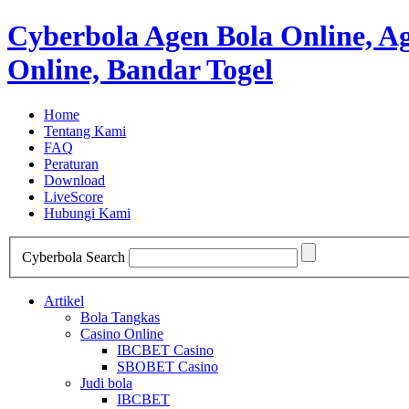
Cyberbola Agen Bola Online, Ag
Online, Bandar Togel
Home
Tentang Kami
FAQ
Peraturan
Download
LiveScore
Hubungi Kami
Cyberbola Search
Artikel
Bola Tangkas
Casino Online
IBCBET Casino
SBOBET Casino
Judi bola
IBCBET