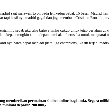
drid saat melawan Lyon pada leg kedua babak 16 besar. Madrid hany
ar tapi hasil nya madrid gagal dan juga membuat Cristiano Ronaldo, mas
ganggu sebab aku tahu bahwa timku cukup untuk tetap bertahan di kom
akkan kepala mugkin tahun depan kami akan berusaha untuk menjuarai n
nti nya barca dapat menjadi juara liga champions jika itu terjadi madr
ng memberikan permainan sbobet online bagi anda. Segera miliki
minimal deposite 200.000,-