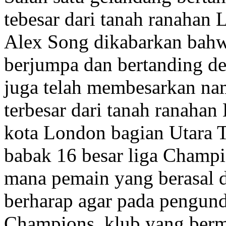
tebesar dari tanah ranahan
Alex Song dikabarkan bahwa
berjumpa dan bertanding d
juga telah membesarkan nam
terbesar dari tanah ranahan
kota London bagian Utara 
babak 16 besar liga Champ
mana pemain yang berasal d
berharap agar pada pengund
Champions, klub yang berm