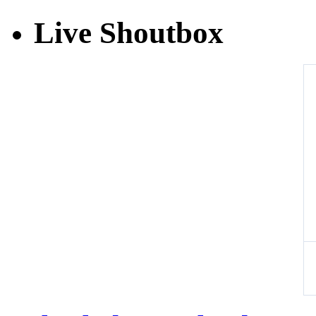
Live Shoutbox