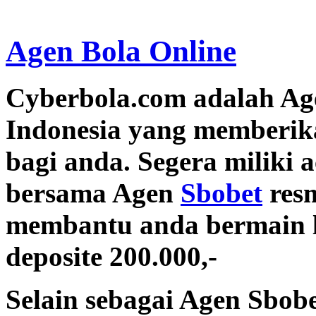
Agen Bola Online
Cyberbola.com adalah Ag
Indonesia yang memberik
bagi anda. Segera miliki 
bersama Agen
Sbobet
resm
membantu anda bermain 
deposite 200.000,-
Selain sebagai Agen Sbob