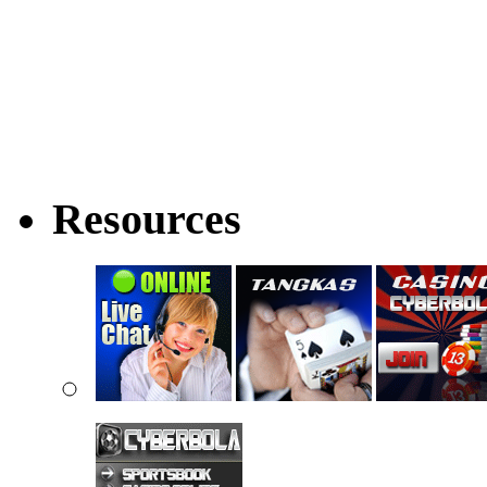
Resources