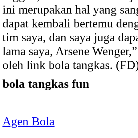
ini merupakan hal yang sang
dapat kembali bertemu den
tim saya, dan saya juga da
lama saya, Arsene Wenger,” 
oleh link bola tangkas. (FD
bola tangkas fun
Agen Bola