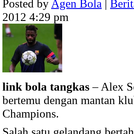
Posted by
Agen Bola
|
Beri
2012 4:29 pm
link bola tangkas
– Alex S
bertemu dengan mantan klu
Champions.
Salah satu gelandang bertah