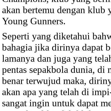
akan bertemu dengan klub 
Young Gunners.
Seperti yang diketahui bah
bahagia jika dirinya dapat
lamanya dan juga yang tel
pentas sepakbola dunia, di m
benar terwujud maka, dirin
akan apa yang telah di imp
sangat ingin untuk dapat m