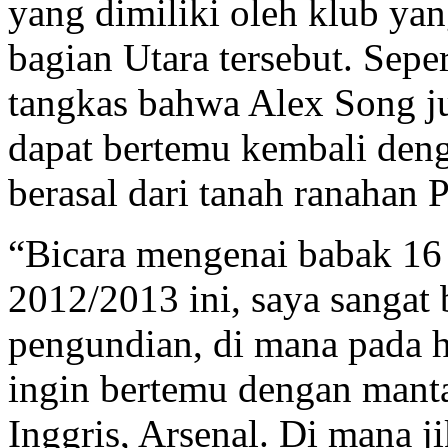
yang dimiliki oleh klub yan
bagian Utara tersebut. Seper
tangkas bahwa Alex Song ju
dapat bertemu kembali den
berasal dari tanah ranahan 
“Bicara mengenai babak 16
2012/2013 ini, saya sangat
pengundian, di mana pada ha
ingin bertemu dengan manta
Inggris, Arsenal. Di mana j