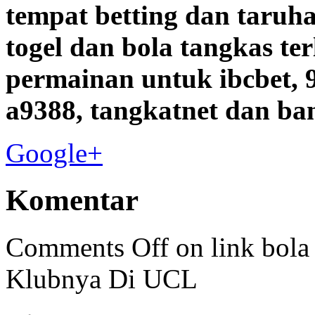
tempat betting dan taruhan
togel dan bola tangkas te
permainan untuk ibcbet, 
a9388, tangkatnet dan ban
Google+
Komentar
Comments Off
on link bola
Klubnya Di UCL