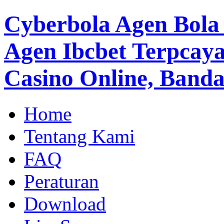
Cyberbola Agen Bola 
Agen Ibcbet Terpcaya
Casino Online, Banda
Home
Tentang Kami
FAQ
Peraturan
Download