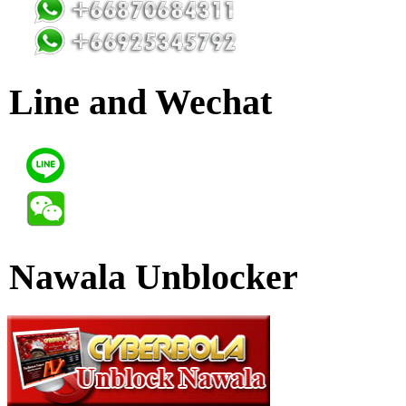
Line and Wechat
Nawala Unblocker