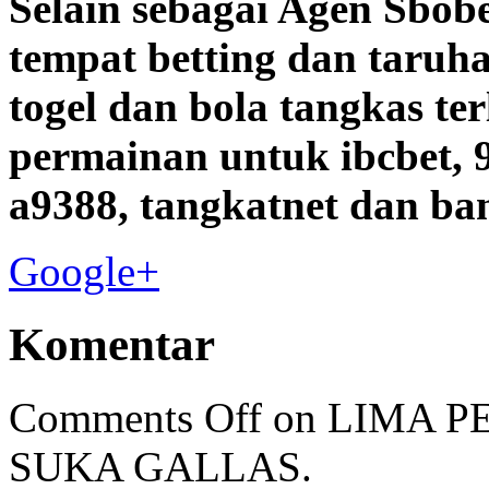
Selain sebagai Agen Sbob
tempat betting dan taruhan
togel dan bola tangkas te
permainan untuk ibcbet, 
a9388, tangkatnet dan ban
Google+
Komentar
Comments Off
on LIMA P
SUKA GALLAS.