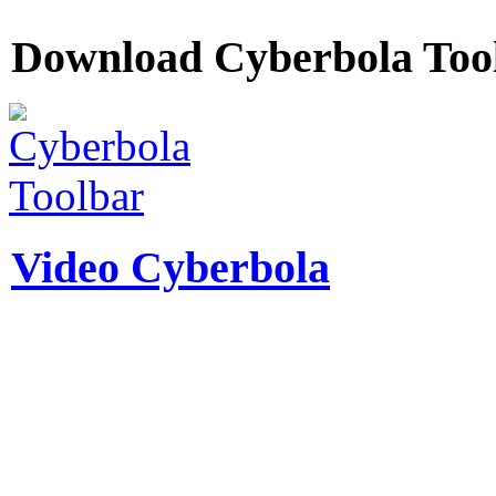
Download Cyberbola Too
Video Cyberbola