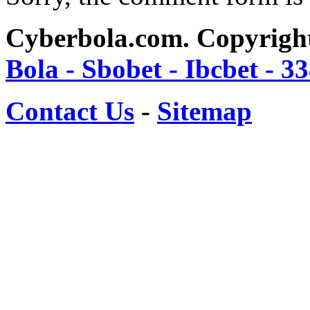
Cyberbola.com. Copyrig
Bola - Sbobet - Ibcbet - 3
Contact Us
-
Sitemap