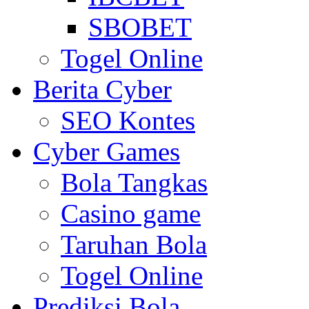
SBOBET
Togel Online
Berita Cyber
SEO Kontes
Cyber Games
Bola Tangkas
Casino game
Taruhan Bola
Togel Online
Prediksi Bola