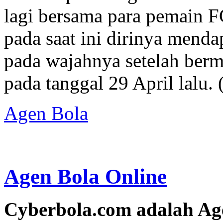
lagi bersama para pemain
pada saat ini dirinya mend
pada wajahnya setelah ber
pada tanggal 29 April lalu.
Agen Bola
Agen Bola Online
Cyberbola.com adalah Ag