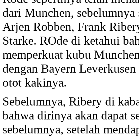
dari Munchen, sebelumnya 
Arjen Robben, Frank Riber
Starke. ROde di ketahui bah
memperkuat kubu Munchen 
dengan Bayern Leverkusen 
otot kakinya.
Sebelumnya, Ribery di kab
bahwa dirinya akan dapat s
sebelumnya, setelah mendap