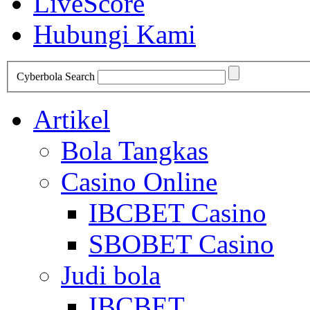
LiveScore
Hubungi Kami
Cyberbola Search
Artikel
Bola Tangkas
Casino Online
IBCBET Casino
SBOBET Casino
Judi bola
IBCBET