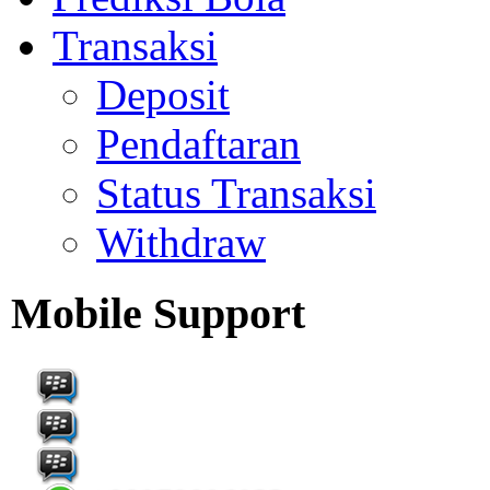
Transaksi
Deposit
Pendaftaran
Status Transaksi
Withdraw
Mobile Support