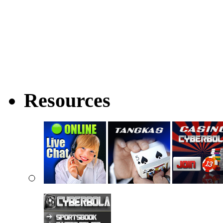
Resources