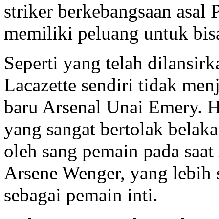
striker berkebangsaan asal P
memiliki peluang untuk bis
Seperti yang telah dilansirk
Lacazette sendiri tidak menj
baru Arsenal Unai Emery. Ha
yang sangat bertolak belaka
oleh sang pemain pada saat 
Arsene Wenger, yang lebih 
sebagai pemain inti.