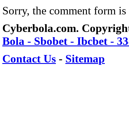
Sorry, the comment form is c
Cyberbola.com. Copyrig
Bola - Sbobet - Ibcbet - 3
Contact Us
-
Sitemap