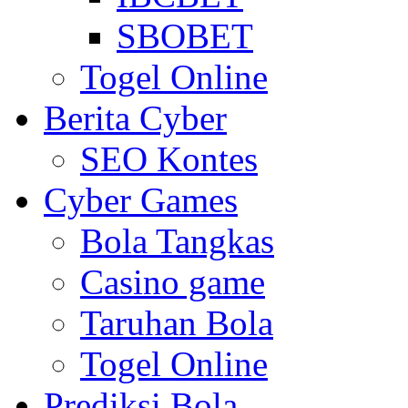
SBOBET
Togel Online
Berita Cyber
SEO Kontes
Cyber Games
Bola Tangkas
Casino game
Taruhan Bola
Togel Online
Prediksi Bola