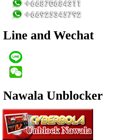
Line and Wechat
Nawala Unblocker