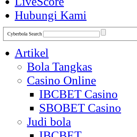
LiveScore
Hubungi Kami
Cyberbola Search
Artikel
Bola Tangkas
Casino Online
IBCBET Casino
SBOBET Casino
Judi bola
IBCBET