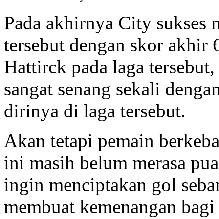
Pada akhirnya City sukses
tersebut dengan skor akhir 
Hattirck pada laga tersebu
sangat senang sekali dengan
dirinya di laga tersebut.
Akan tetapi pemain berkeba
ini masih belum merasa puas
ingin menciptakan gol seb
membuat kemenangan bagi 