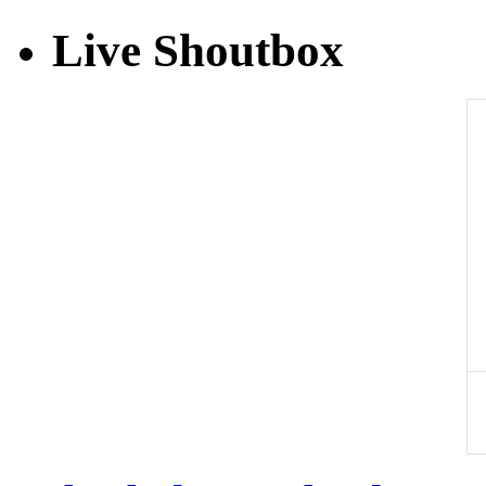
Live Shoutbox