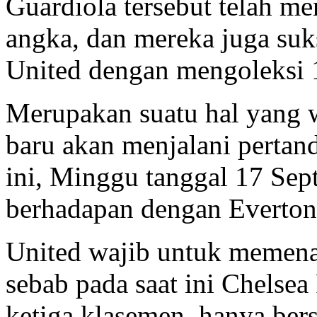
Guardiola tersebut telah m
angka, dan mereka juga su
United dengan mengoleksi 
Merupakan suatu hal yang w
baru akan menjalani pertan
ini, Minggu tanggal 17 Sep
berhadapan dengan Everton
United wajib untuk memena
sebab pada saat ini Chelsea
ketiga klasemen, hanya bers