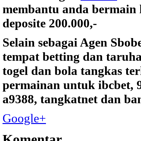
membantu anda bermain 
deposite 200.000,-
Selain sebagai Agen Sbob
tempat betting dan taruhan
togel dan bola tangkas te
permainan untuk ibcbet, 
a9388, tangkatnet dan ban
Google+
Komentar