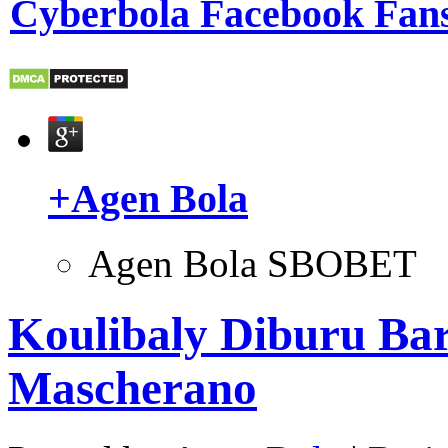
Cyberbola Facebook Fan
+Agen Bola
Agen Bola SBOBET
Koulibaly Diburu Bar
Mascherano