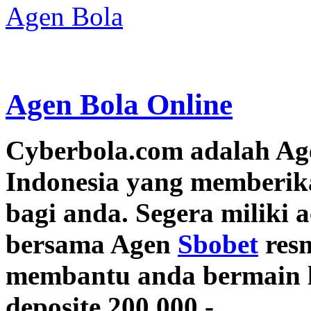
Agen Bola
Agen Bola Online
Cyberbola.com adalah Ag
Indonesia yang memberik
bagi anda. Segera miliki 
bersama Agen
Sbobet
resm
membantu anda bermain 
deposite 200.000,-