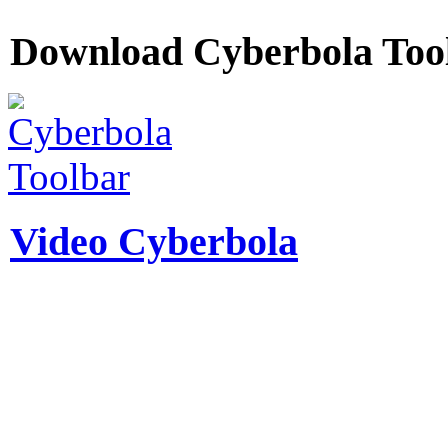
Download Cyberbola Too
Video Cyberbola