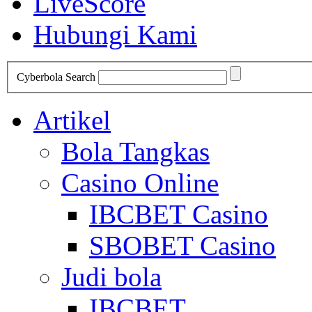
LiveScore
Hubungi Kami
Cyberbola Search
Artikel
Bola Tangkas
Casino Online
IBCBET Casino
SBOBET Casino
Judi bola
IBCBET