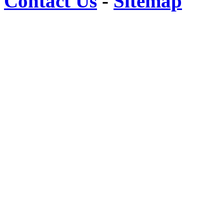
Contact Us
-
Sitemap