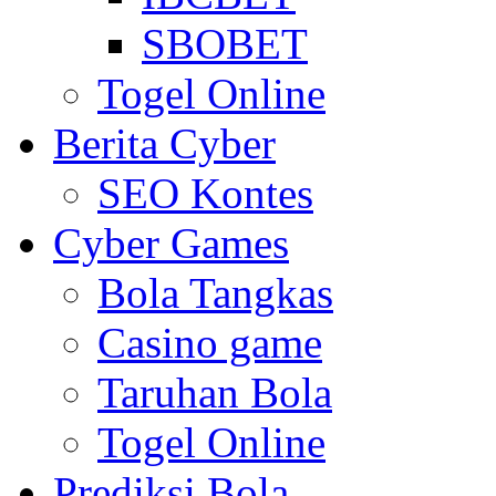
SBOBET
Togel Online
Berita Cyber
SEO Kontes
Cyber Games
Bola Tangkas
Casino game
Taruhan Bola
Togel Online
Prediksi Bola