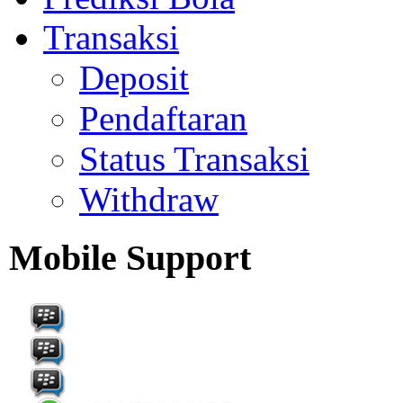
Transaksi
Deposit
Pendaftaran
Status Transaksi
Withdraw
Mobile Support