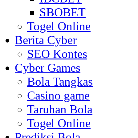
SBOBET
Togel Online
Berita Cyber
SEO Kontes
Cyber Games
Bola Tangkas
Casino game
Taruhan Bola
Togel Online
Prediksi Bola