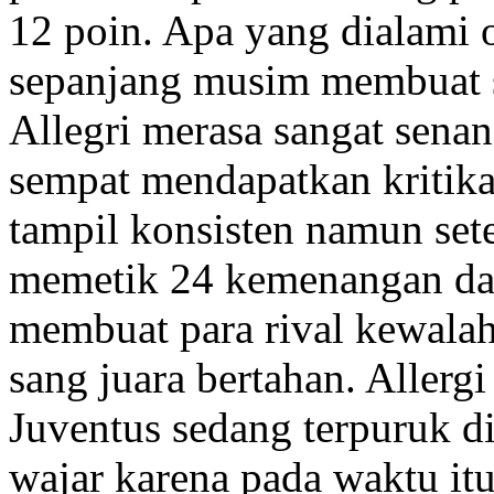
12 poin. Apa yang dialami o
sepanjang musim membuat s
Allegri merasa sangat sena
sempat mendapatkan kritik
tampil konsisten namun set
memetik 24 kemenangan dan 
membuat para rival kewalah
sang juara bertahan. Allergi
Juventus sedang terpuruk di
wajar karena pada waktu it