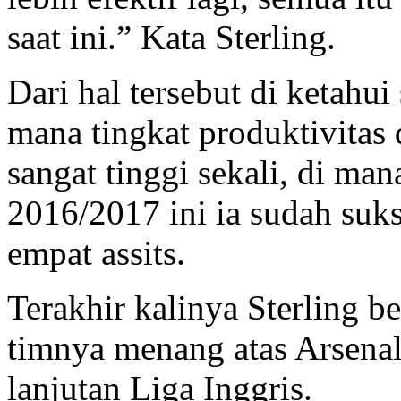
saat ini.” Kata Sterling.
Dari hal tersebut di ketahui
mana tingkat produktivitas
sangat tinggi sekali, di ma
2016/2017 ini ia sudah suk
empat assits.
Terakhir kalinya Sterling b
timnya menang atas Arsenal
lanjutan Liga Inggris.