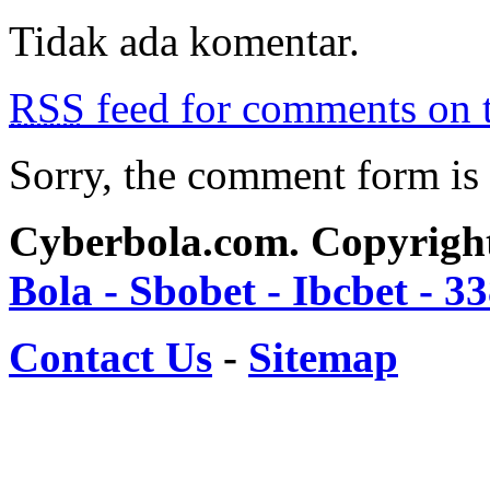
Tidak ada komentar.
RSS
feed for comments on t
Sorry, the comment form is c
Cyberbola.com. Copyrig
Bola - Sbobet - Ibcbet - 3
Contact Us
-
Sitemap