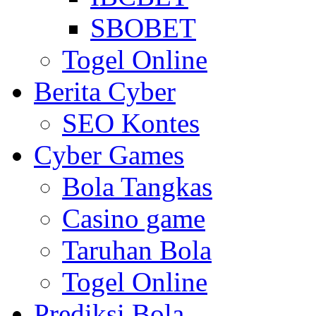
SBOBET
Togel Online
Berita Cyber
SEO Kontes
Cyber Games
Bola Tangkas
Casino game
Taruhan Bola
Togel Online
Prediksi Bola