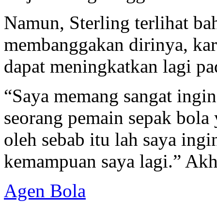
Namun, Sterling terlihat bah
membanggakan dirinya, ka
dapat meningkatkan lagi pad
“Saya memang sangat ingin 
seorang pemain sepak bola ya
oleh sebab itu lah saya in
kemampuan saya lagi.” Akhi
Agen Bola