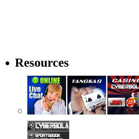
Resources