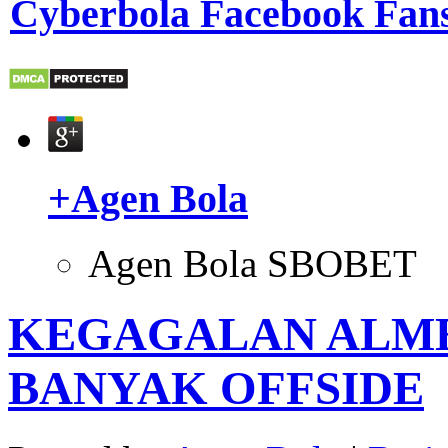
Cyberbola Facebook Fan
+Agen Bola
Agen Bola SBOBET
KEGAGALAN ALME
BANYAK OFFSIDE