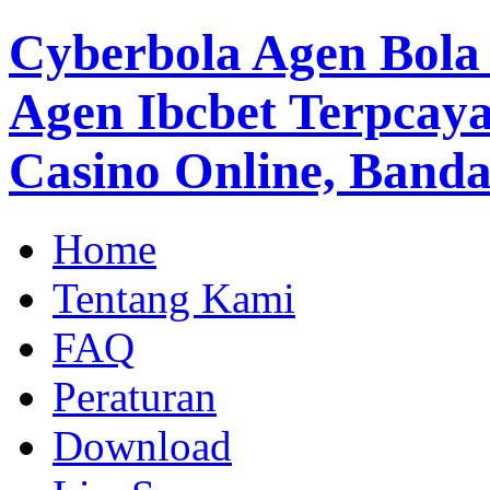
Cyberbola Agen Bola 
Agen Ibcbet Terpcaya
Casino Online, Banda
Home
Tentang Kami
FAQ
Peraturan
Download