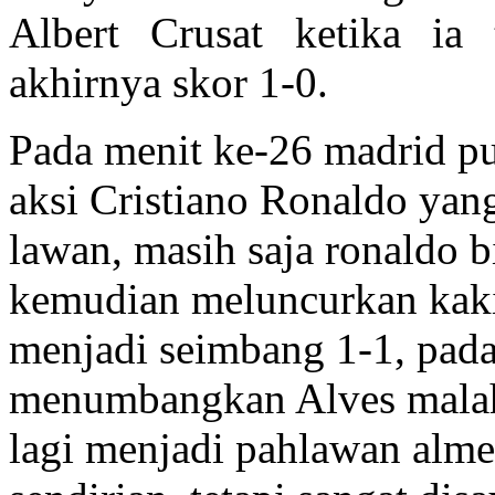
Albert Crusat ketika ia 
akhirnya skor 1-0.
Pada menit ke-26 madrid p
aksi Cristiano Ronaldo yang
lawan, masih saja ronaldo b
kemudian meluncurkan kaki
menjadi seimbang 1-1, pada
menumbangkan Alves malah 
lagi menjadi pahlawan alme