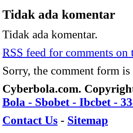
Tidak ada komentar
Tidak ada komentar.
RSS
feed for comments on t
Sorry, the comment form is c
Cyberbola.com. Copyrig
Bola - Sbobet - Ibcbet - 3
Contact Us
-
Sitemap