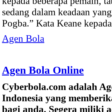
kepada beberapa pemain, ta
sedang dalam keadaan yang 
Pogba.” Kata Keane kepada
Agen Bola
Agen Bola Online
Cyberbola.com adalah Ag
Indonesia yang memberik
bagi anda. Segera miliki 