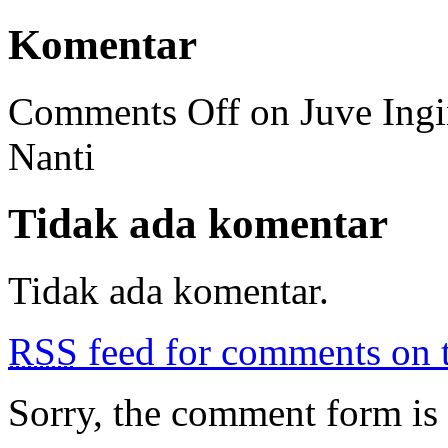
Komentar
Comments Off
on Juve Ingi
Nanti
Tidak ada komentar
Tidak ada komentar.
RSS
feed for comments on t
Sorry, the comment form is c