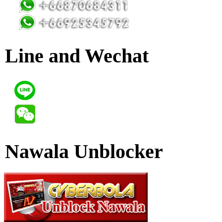
Line and Wechat
Nawala Unblocker