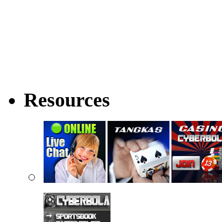
Resources