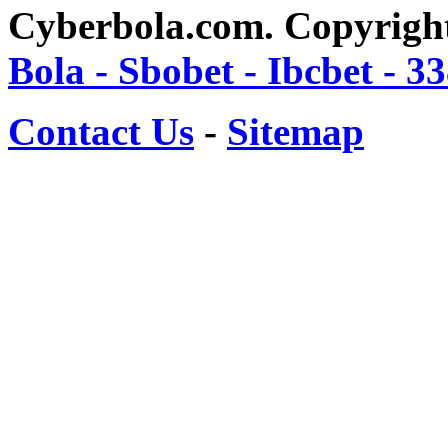
Cyberbola.com. Copyrig
Bola - Sbobet - Ibcbet - 3
Contact Us
-
Sitemap