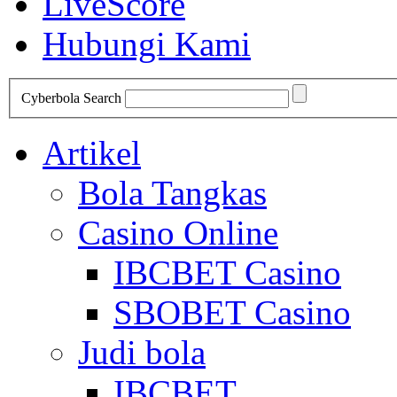
LiveScore
Hubungi Kami
Cyberbola Search
Artikel
Bola Tangkas
Casino Online
IBCBET Casino
SBOBET Casino
Judi bola
IBCBET