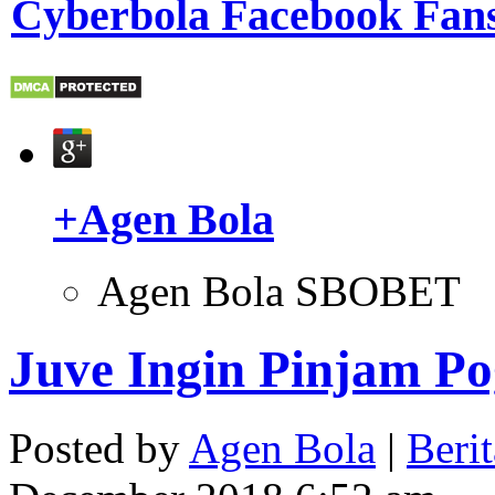
Cyberbola Facebook Fan
+Agen Bola
Agen Bola SBOBET
Juve Ingin Pinjam Po
Posted by
Agen Bola
|
Beri