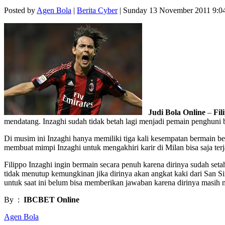
Posted by
Agen Bola
|
Berita Cyber
| Sunday 13 November 2011 9:0
Judi Bola Online
–
Fil
mendatang. Inzaghi sudah tidak betah lagi menjadi pemain penghuni b
Di musim ini Inzaghi hanya memiliki tiga kali kesempatan bermain be
membuat mimpi Inzaghi untuk mengakhiri karir di Milan bisa saja terj
Filippo Inzaghi ingin bermain secara penuh karena dirinya sudah set
tidak menutup kemungkinan jika dirinya akan angkat kaki dari San
untuk saat ini belum bisa memberikan jawaban karena dirinya masih
By :
IBCBET Online
Agen Bola