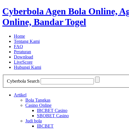
Cyberbola Agen Bola Online, Ag
Online, Bandar Togel
Home
Tentang Kami
FAQ
Peraturan
Download
LiveScore
Hubungi Kami
Cyberbola Search
Artikel
Bola Tangkas
Casino Online
IBCBET Casino
SBOBET Casino
Judi bola
IBCBET