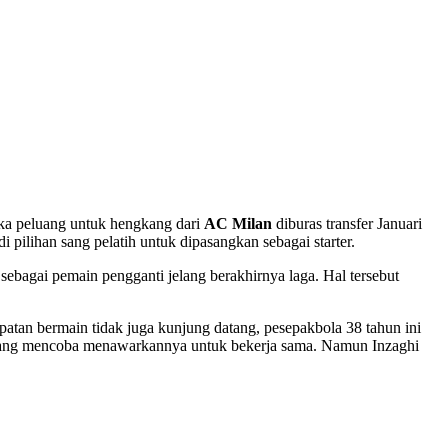
a peluang untuk hengkang dari
AC Milan
diburas transfer Januari
pilihan sang pelatih untuk dipasangkan sebagai starter.
sebagai pemain pengganti jelang berakhirnya laga. Hal tersebut
patan bermain tidak juga kunjung datang, pesepakbola 38 tahun ini
b yang mencoba menawarkannya untuk bekerja sama. Namun Inzaghi