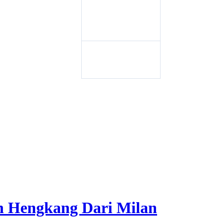
an Hengkang Dari Milan