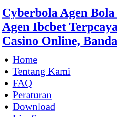
Cyberbola Agen Bola 
Agen Ibcbet Terpcaya
Casino Online, Banda
Home
Tentang Kami
FAQ
Peraturan
Download