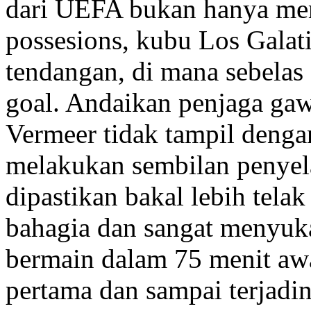
dari UEFA bukan hanya mem
possesions, kubu Los Galat
tendangan, di mana sebelas
goal. Andaikan penjaga g
Vermeer tidak tampil denga
melakukan sembilan penyel
dipastikan bakal lebih telak
bahagia dan sangat menyuka
bermain dalam 75 menit aw
pertama dan sampai terjadi