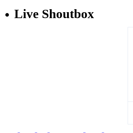
Live Shoutbox