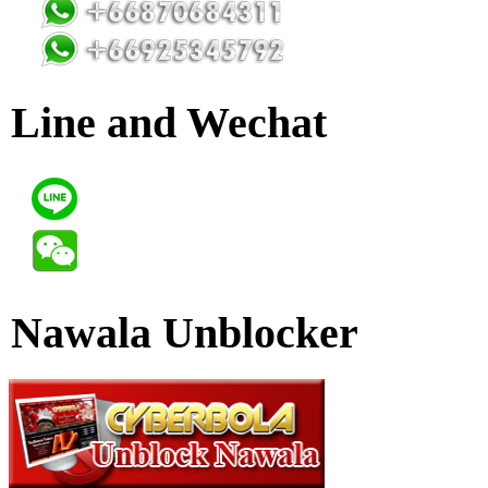
Line and Wechat
Nawala Unblocker