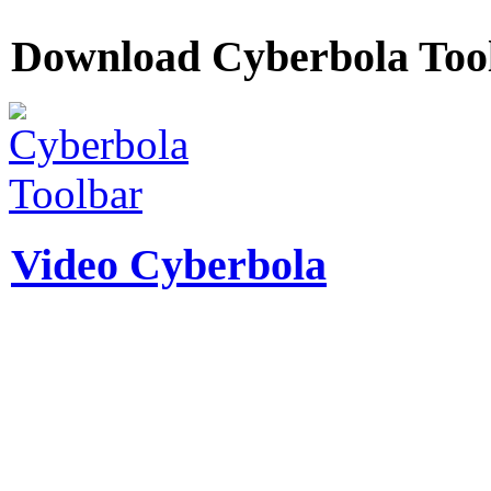
Download Cyberbola Too
Video Cyberbola