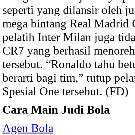
seperti yang dilansir oleh 
mega bintang Real Madrid 
pelatih Inter Milan juga ti
CR7 yang berhasil menorehk
tersebut. “Ronaldo tahu bet
berarti bagi tim,” tutup pe
Spesial One tersebut. (FD)
Cara Main Judi Bola
Agen Bola