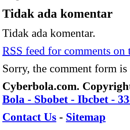
Tidak ada komentar
Tidak ada komentar.
RSS
feed for comments on t
Sorry, the comment form is c
Cyberbola.com. Copyrig
Bola - Sbobet - Ibcbet - 3
Contact Us
-
Sitemap