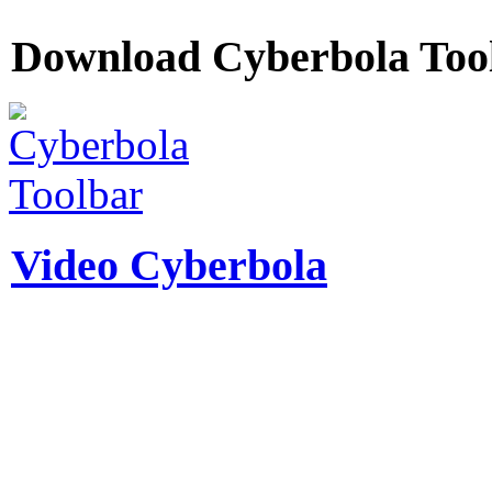
Download Cyberbola Too
Video Cyberbola