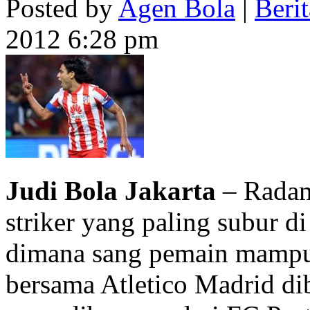
Posted by
Agen Bola
|
Beri
2012 6:28 pm
Judi Bola Jakarta
– Radame
striker yang paling subur 
dimana sang pemain mampu
bersama Atletico Madrid dib