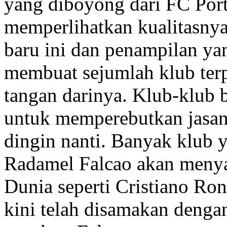
yang diboyong dari FC Por
memperlihatkan kualitasnya
baru ini dan penampilan ya
membuat sejumlah klub ter
tangan darinya. Klub-klub b
untuk memperebutkan jasany
dingin nanti. Banyak klub 
Radamel Falcao akan meny
Dunia seperti Cristiano Ron
kini telah disamakan denga