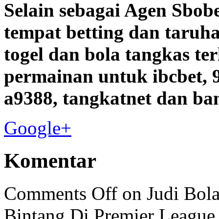
Selain sebagai Agen Sbob
tempat betting dan taruhan
togel dan bola tangkas te
permainan untuk ibcbet, 
a9388, tangkatnet dan ban
Google+
Komentar
Comments Off
on Judi Bola
Bintang Di Premier League