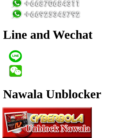
Line and Wechat
Nawala Unblocker