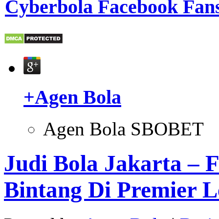
Cyberbola Facebook Fan
+Agen Bola
Agen Bola SBOBET
Judi Bola Jakarta – 
Bintang Di Premier 