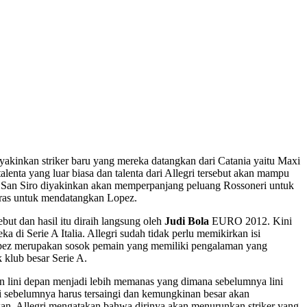
yakinkan striker baru yang mereka datangkan dari Catania yaitu Maxi
ta yang luar biasa dan talenta dari Allegri tersebut akan mampu
i San Siro diyakinkan akan memperpanjang peluang Rossoneri untuk
 keras untuk mendatangkan Lopez.
t dan hasil itu diraih langsung oleh
Judi Bola
EURO 2012. Kini
a di Serie A Italia. Allegri sudah tidak perlu memikirkan isi
 Lopez merupakan sosok pemain yang memiliki pengalaman yang
 klub besar Serie A.
n lini depan menjadi lebih memanas yang dimana sebelumnya lini
i sebelumnya harus tersaingi dan kemungkinan besar akan
kan. Allegri mengatakan bahwa dirinya akan menurunkan striker yang