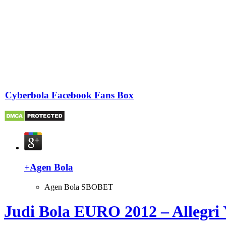
Cyberbola Facebook Fans Box
+Agen Bola
Agen Bola SBOBET
Judi Bola EURO 2012 – Allegri