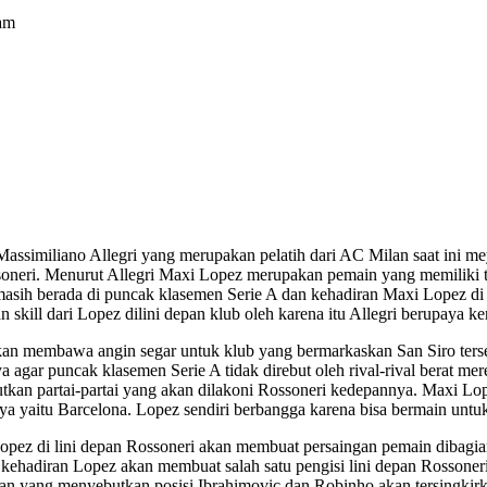
am
assimiliano Allegri yang merupakan pelatih dari AC Milan saat ini me
ri. Menurut Allegri Maxi Lopez merupakan pemain yang memiliki talen
 masih berada di puncak klasemen Serie A dan kehadiran Maxi Lopez d
n skill dari Lopez dilini depan klub oleh karena itu Allegri berupaya
 membawa angin segar untuk klub yang bermarkaskan San Siro tersebu
agar puncak klasemen Serie A tidak direbut oleh rival-rival berat merek
njutkan partai-partai yang akan dilakoni Rossoneri kedepannya. Maxi
 yaitu Barcelona. Lopez sendiri berbangga karena bisa bermain untuk
pez di lini depan Rossoneri akan membuat persaingan pemain dibagia
ehadiran Lopez akan membuat salah satu pengisi lini depan Rossoner
gan yang menyebutkan posisi Ibrahimovic dan Robinho akan tersingkir