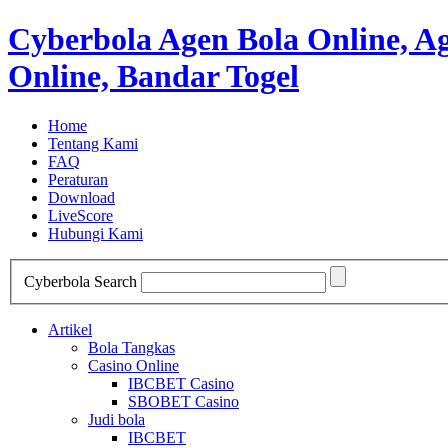
Cyberbola Agen Bola Online, Ag
Online, Bandar Togel
Home
Tentang Kami
FAQ
Peraturan
Download
LiveScore
Hubungi Kami
Cyberbola Search
Artikel
Bola Tangkas
Casino Online
IBCBET Casino
SBOBET Casino
Judi bola
IBCBET