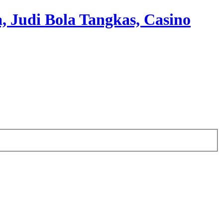
, Judi Bola Tangkas, Casino