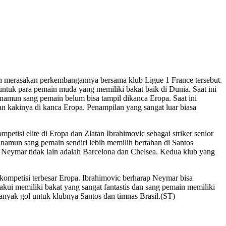
ah merasakan perkembangannya bersama klub Ligue 1 France tersebut.
ntuk para pemain muda yang memiliki bakat baik di Dunia. Saat ini
namun sang pemain belum bisa tampil dikanca Eropa. Saat ini
 kakinya di kanca Eropa. Penampilan yang sangat luar biasa
petisi elite di Eropa dan Zlatan Ibrahimovic sebagai striker senior
amun sang pemain sendiri lebih memilih bertahan di Santos
Neymar tidak lain adalah Barcelona dan Chelsea. Kedua klub yang
ikompetisi terbesar Eropa. Ibrahimovic berharap Neymar bisa
kui memiliki bakat yang sangat fantastis dan sang pemain memiliki
anyak gol untuk klubnya Santos dan timnas Brasil.(ST)