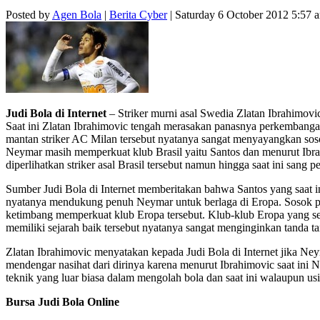
Posted by
Agen Bola
|
Berita Cyber
| Saturday 6 October 2012 5:57 
Judi Bola di Internet
– Striker murni asal Swedia Zlatan Ibrahimov
Saat ini Zlatan Ibrahimovic tengah merasakan panasnya perkembangan
mantan striker AC Milan tersebut nyatanya sangat menyayangkan soso
Neymar masih memperkuat klub Brasil yaitu Santos dan menurut Ibra
diperlihatkan striker asal Brasil tersebut namun hingga saat ini sang p
Sumber Judi Bola di Internet memberitakan bahwa Santos yang saat ini
nyatanya mendukung penuh Neymar untuk berlaga di Eropa. Sosok pem
ketimbang memperkuat klub Eropa tersebut. Klub-klub Eropa yang s
memiliki sejarah baik tersebut nyatanya sangat menginginkan tanda t
Zlatan Ibrahimovic menyatakan kepada Judi Bola di Internet jika Ney
mendengar nasihat dari dirinya karena menurut Ibrahimovic saat ini
teknik yang luar biasa dalam mengolah bola dan saat ini walaupun u
Bursa Judi Bola Online