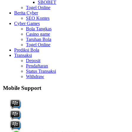
SBOBET
Togel Online
Berita Cyber
SEO Kontes
Cyber Games
Bola Tangkas
Casino game
Taruhan Bola
Togel Online
Prediksi Bola
Transaksi
Deposit
Pendaftaran
Status Transaksi
Withdraw
Mobile Support