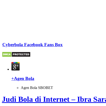
Cyberbola Facebook Fans Box
+Agen Bola
Agen Bola SBOBET
Judi Bola di Internet – Ibra S