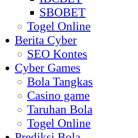
SBOBET
Togel Online
Berita Cyber
SEO Kontes
Cyber Games
Bola Tangkas
Casino game
Taruhan Bola
Togel Online
Prediksi Bola