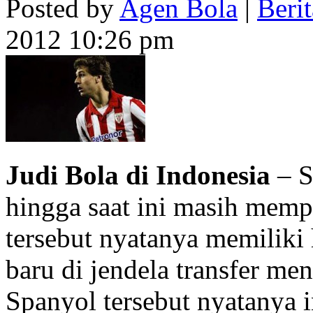
Posted by
Agen Bola
|
Beri
2012 10:26 pm
Judi Bola di Indonesia
– S
hingga saat ini masih memp
tersebut nyatanya memiliki
baru di jendela transfer me
Spanyol tersebut nyatanya i