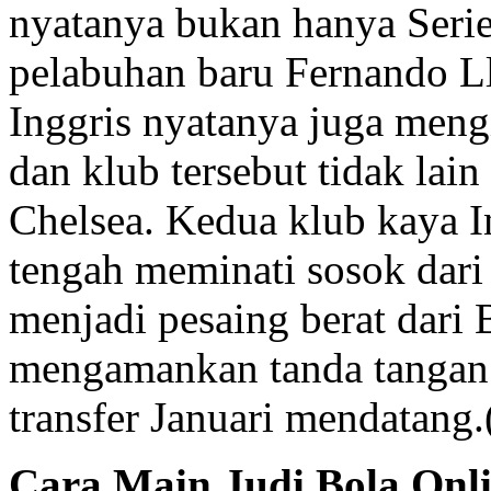
nyatanya bukan hanya Serie 
pelabuhan baru Fernando Ll
Inggris nyatanya juga mengi
dan klub tersebut tidak lai
Chelsea. Kedua klub kaya I
tengah meminati sosok dar
menjadi pesaing berat dari 
mengamankan tanda tangan d
transfer Januari mendatang
Cara Main Judi Bola Onl