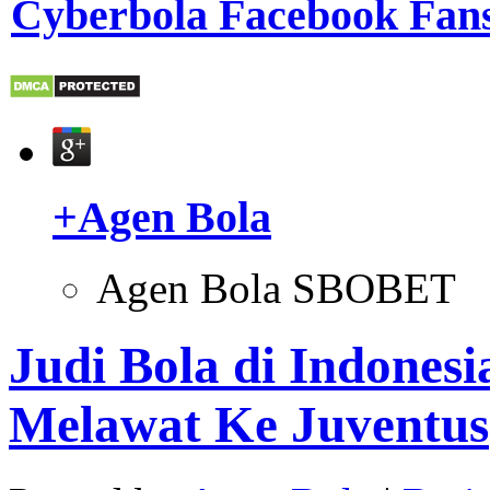
Cyberbola Facebook Fan
+Agen Bola
Agen Bola SBOBET
Judi Bola di Indonesi
Melawat Ke Juventus