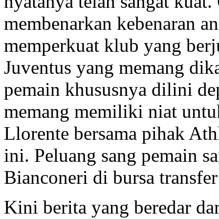
nyatanya telah sangat kuat.
membenarkan kebenaran an
memperkuat klub yang berj
Juventus yang memang dik
pemain khususnya dilini de
memang memiliki niat untuk
Llorente bersama pihak Ath
ini. Peluang sang pemain s
Bianconeri di bursa transfe
Kini berita yang beredar da