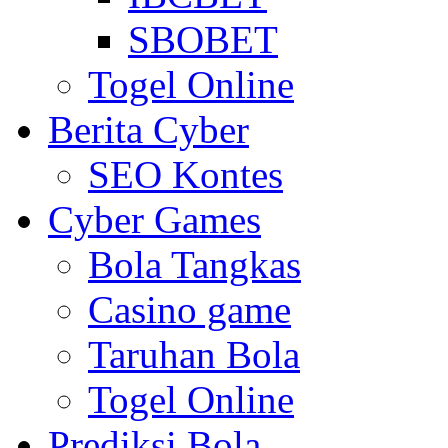
SBOBET
Togel Online
Berita Cyber
SEO Kontes
Cyber Games
Bola Tangkas
Casino game
Taruhan Bola
Togel Online
Prediksi Bola