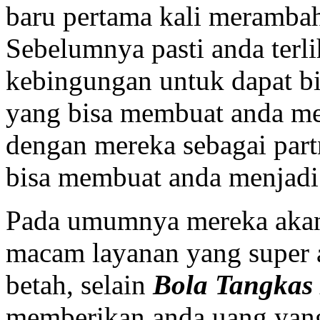
baru pertama kali merambah
Sebelumnya pasti anda terli
kebingungan untuk dapat b
yang bisa membuat anda me
dengan mereka sebagai part
bisa membuat anda menjadi 
Pada umumnya mereka akan
macam layanan yang super 
betah, selain
Bola Tangkas
memberikan anda uang yang