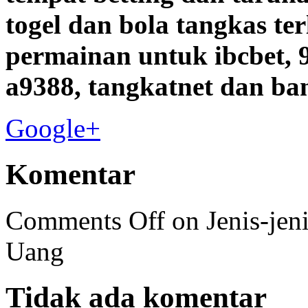
togel dan bola tangkas te
permainan untuk ibcbet, 
a9388, tangkatnet dan ban
Google+
Komentar
Comments Off
on Jenis-jen
Uang
Tidak ada komentar