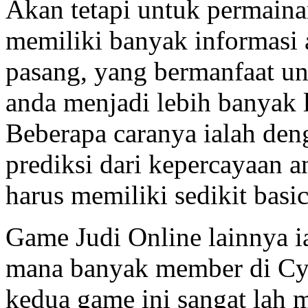
Akan tetapi untuk permaina
memiliki banyak informasi 
pasang, yang bermanfaat u
anda menjadi lebih banyak 
Beberapa caranya ialah de
prediksi dari kepercayaan a
harus memiliki sedikit basi
Game Judi Online lainnya i
mana banyak member di C
kedua game ini sangat lah 