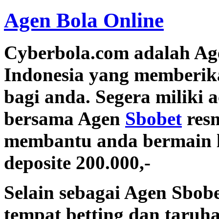
Agen Bola Online
Cyberbola.com adalah Ag
Indonesia yang memberik
bagi anda. Segera miliki 
bersama Agen
Sbobet
resm
membantu anda bermain 
deposite 200.000,-
Selain sebagai Agen Sbob
tempat betting dan taruhan