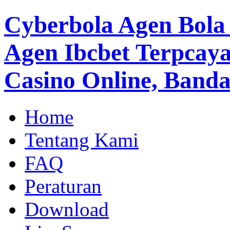
Cyberbola Agen Bola 
Agen Ibcbet Terpcaya
Casino Online, Banda
Home
Tentang Kami
FAQ
Peraturan
Download