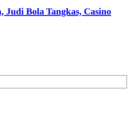
, Judi Bola Tangkas, Casino