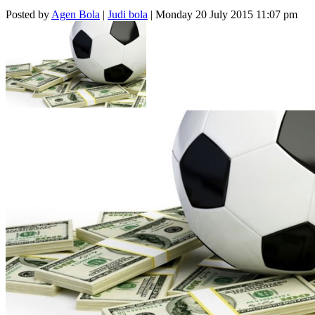
Posted by
Agen Bola
|
Judi bola
| Monday 20 July 2015 11:07 pm