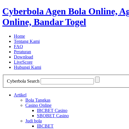
Cyberbola Agen Bola Online, Ag
Online, Bandar Togel
Home
Tentang Kami
FAQ
Peraturan
Download
LiveScore
Hubungi Kami
Cyberbola Search
Artikel
Bola Tangkas
Casino Online
IBCBET Casino
SBOBET Casino
Judi bola
IBCBET