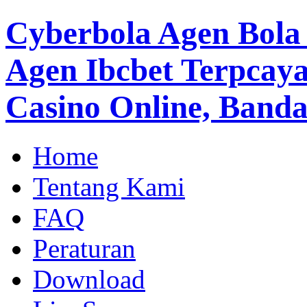
Cyberbola Agen Bola 
Agen Ibcbet Terpcaya
Casino Online, Banda
Home
Tentang Kami
FAQ
Peraturan
Download