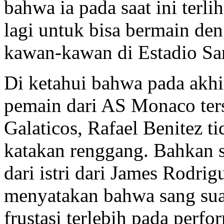
bahwa ia pada saat ini terli
lagi untuk bisa bermain de
kawan-kawan di Estadio Sa
Di ketahui bahwa pada akhi
pemain dari AS Monaco ters
Galaticos, Rafael Benitez ti
katakan renggang. Bahkan s
dari istri dari James Rodr
menyatakan bahwa sang suam
frustasi terlebih pada perf