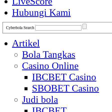
LiveScore
Hubungi Kami
Cyberbola Search
Artikel
Bola Tangkas
Casino Online
IBCBET Casino
SBOBET Casino
Judi bola
IBCBET