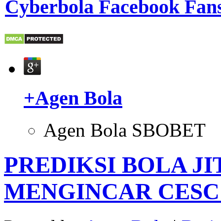
Cyberbola Facebook Fan
+Agen Bola
Agen Bola SBOBET
PREDIKSI BOLA JI
MENGINCAR CESC