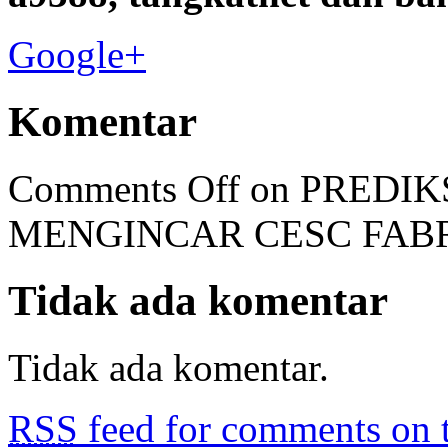
Google+
Komentar
Comments Off
on PREDIKS
MENGINCAR CESC FAB
Tidak ada komentar
Tidak ada komentar.
RSS
feed for comments on t