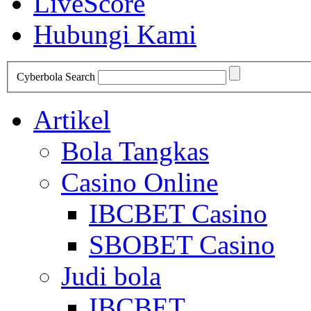
LiveScore
Hubungi Kami
Cyberbola Search
Artikel
Bola Tangkas
Casino Online
IBCBET Casino
SBOBET Casino
Judi bola
IBCBET