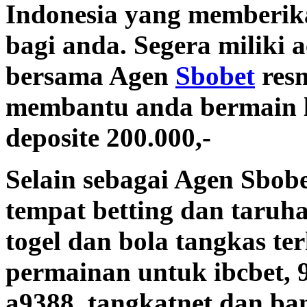
Indonesia yang memberik
bagi anda. Segera miliki 
bersama Agen
Sbobet
resm
membantu anda bermain 
deposite 200.000,-
Selain sebagai Agen Sbob
tempat betting dan taruhan
togel dan bola tangkas te
permainan untuk ibcbet, 
a9388, tangkatnet dan ban