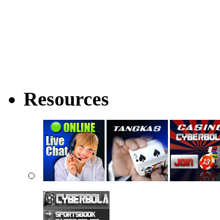
Resources