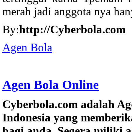
merah jadi anggota nya hany
By:
http://Cyberbola.com
Agen Bola
Agen Bola Online
Cyberbola.com adalah Ag
Indonesia yang memberik
bagi anda. Segera miliki 