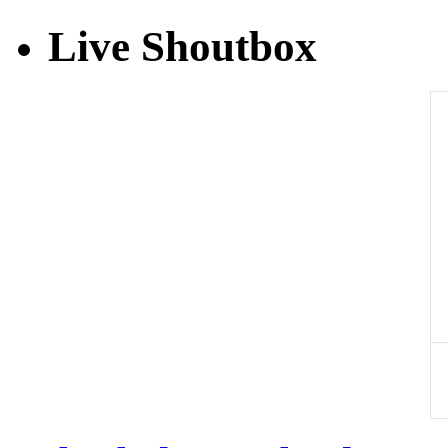
Live Shoutbox