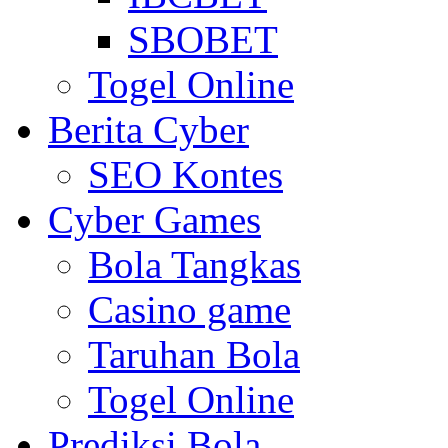
SBOBET
Togel Online
Berita Cyber
SEO Kontes
Cyber Games
Bola Tangkas
Casino game
Taruhan Bola
Togel Online
Prediksi Bola