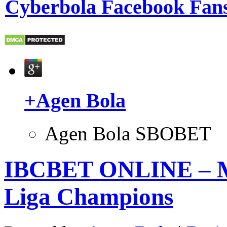
Cyberbola Facebook Fan
+Agen Bola
Agen Bola SBOBET
IBCBET ONLINE – M
Liga Champions