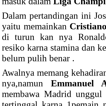
masuk dalam
Liga Champ
Dalam pertandingan ini Jo
yaitu memainkan
Cristian
di turun kan nya Ronald
resiko karna stamina dan k
belum pulih benar .
Awalnya memang kehadiran 
nya,namun
Emmanuel A
membawa Madrid unggul
tertinggal karna 1pemain