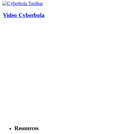
Video Cyberbola
Resources