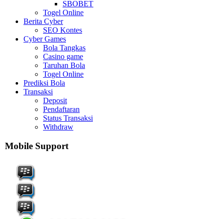
SBOBET
Togel Online
Berita Cyber
SEO Kontes
Cyber Games
Bola Tangkas
Casino game
Taruhan Bola
Togel Online
Prediksi Bola
Transaksi
Deposit
Pendaftaran
Status Transaksi
Withdraw
Mobile Support