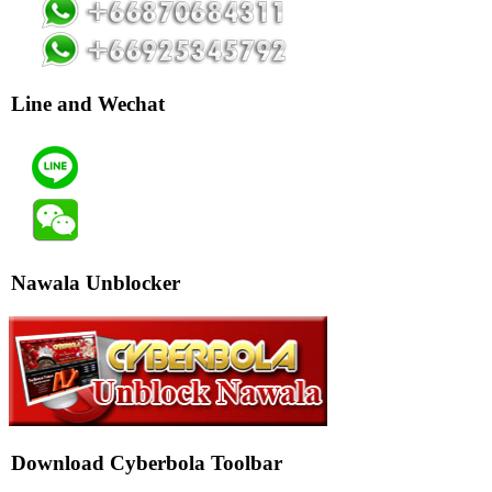
Line and Wechat
Nawala Unblocker
Download Cyberbola Toolbar