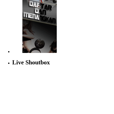
Live Shoutbox