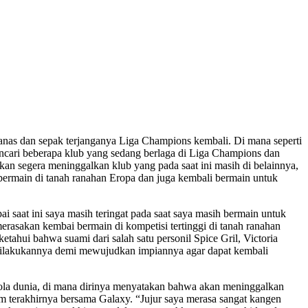
nas dan sepak terjanganya Liga Champions kembali. Di mana seperti
ncari beberapa klub yang sedang berlaga di Liga Champions dan
an segera meninggalkan klub yang pada saat ini masih di belainnya,
i bermain di tanah ranahan Eropa dan juga kembali bermain untuk
 saat ini saya masih teringat pada saat saya masih bermain untuk
merasakan kembai bermain di kompetisi tertinggi di tanah ranahan
ahui bahwa suami dari salah satu personil Spice Gril, Victoria
ut dilakukannya demi mewujudkan impiannya agar dapat kembali
ola dunia, di mana dirinya menyatakan bahwa akan meninggalkan
m terakhirnya bersama Galaxy. “Jujur saya merasa sangat kangen