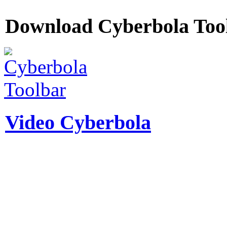
Download Cyberbola Too
Video Cyberbola