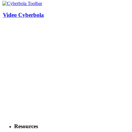
Video Cyberbola
Resources