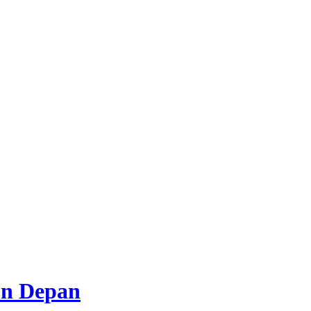
un Depan