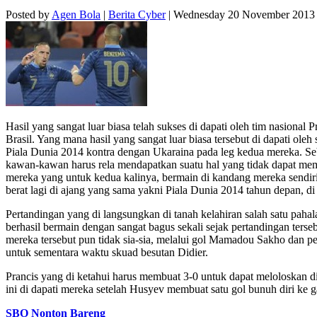
Posted by
Agen Bola
|
Berita Cyber
| Wednesday 20 November 2013
Hasil yang sangat luar biasa telah sukses di dapati oleh tim nasiona
Brasil. Yang mana hasil yang sangat luar biasa tersebut di dapati ol
Piala Dunia 2014 kontra dengan Ukaraina pada leg kedua mereka. Se
kawan-kawan harus rela mendapatkan suatu hal yang tidak dapat mem
mereka yang untuk kedua kalinya, bermain di kandang mereka sendiri
berat lagi di ajang yang sama yakni Piala Dunia 2014 tahun depan, di 
Pertandingan yang di langsungkan di tanah kelahiran salah satu pah
berhasil bermain dengan sangat bagus sekali sejak pertandingan ters
mereka tersebut pun tidak sia-sia, melalui gol Mamadou Sakho dan 
untuk sementara waktu skuad besutan Didier.
Prancis yang di ketahui harus membuat 3-0 untuk dapat meloloskan di
ini di dapati mereka setelah Husyev membuat satu gol bunuh diri ke 
SBO Nonton Bareng