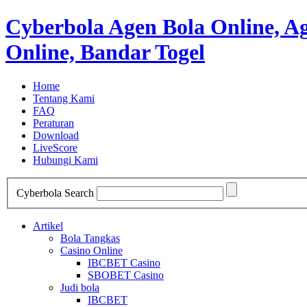
Cyberbola Agen Bola Online, Ag
Online, Bandar Togel
Home
Tentang Kami
FAQ
Peraturan
Download
LiveScore
Hubungi Kami
Cyberbola Search
Artikel
Bola Tangkas
Casino Online
IBCBET Casino
SBOBET Casino
Judi bola
IBCBET