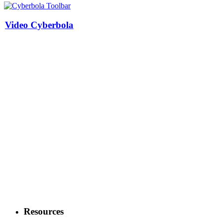
Video Cyberbola
Resources