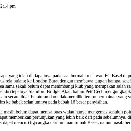
 2:14 pm
apa yang telah di dapatinya pada saat bermain melawan FC Basel di p
rus rela pulang ke London Barat dengan membawa tangan hampa, setela
ea sama sekali belum dapat menimbangi klub yang merupakan salah satu
endiri tepatnya Stamford Bridge. Akan hal ini Petr Cech mengungkapka
rmain secara tidak beraturan dan tidak memiliki tempo permainan yang 
los ke babak selanjutnnya pada babak 16 besar penyisihan.
ka masih belum dapat merasa puas walau hanya mengemas sepuluh point
pat memberikan pertunjukan yang lebih baik dari pada sebelumnya, 
 dapat mencuri tiga angka dari tim tuan rumah Basel, namun nasib berk