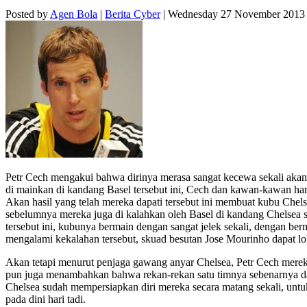
Posted by
Agen Bola
|
Berita Cyber
| Wednesday 27 November 2013
Petr Cech mengakui bahwa dirinya merasa sangat kecewa sekali akan 
di mainkan di kandang Basel tersebut ini, Cech dan kawan-kawan ha
Akan hasil yang telah mereka dapati tersebut ini membuat kubu Chels
sebelumnya mereka juga di kalahkan oleh Basel di kandang Chelsea s
tersebut ini, kubunya bermain dengan sangat jelek sekali, dengan be
mengalami kekalahan tersebut, skuad besutan Jose Mourinho dapat lo
Akan tetapi menurut penjaga gawang anyar Chelsea, Petr Cech mere
pun juga menambahkan bahwa rekan-rekan satu timnya sebenarnya da
Chelsea sudah mempersiapkan diri mereka secara matang sekali, untuk
pada dini hari tadi.