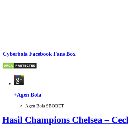
Cyberbola Facebook Fans Box
+Agen Bola
Agen Bola SBOBET
Hasil Champions Chelsea – Cec