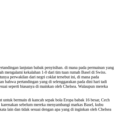
ertandingan lanjutan babak penyisihan. di mana pada permainan yang
h mengalami kekalahan 1-0 dari tim tuan rumah Basel di Swiss.
nya perwakilan dari negri coklat tersebut ini, di mana pada
n bahwa pertandingan yang di selenggarakan pada dini hari tadi
sesuai seperti biasanya di mainkan oleh Chelsea. Walaupun mereka
 untuk bermain di kancah sepak bola Eropa babak 16 besar, Cech
di karenakan sebelum mereka menyambangi markas Basel, kubu
ata lain dan tidak sesuai dengan apa yang di inginkan oleh Chelsea