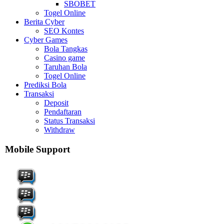
SBOBET
Togel Online
Berita Cyber
SEO Kontes
Cyber Games
Bola Tangkas
Casino game
Taruhan Bola
Togel Online
Prediksi Bola
Transaksi
Deposit
Pendaftaran
Status Transaksi
Withdraw
Mobile Support