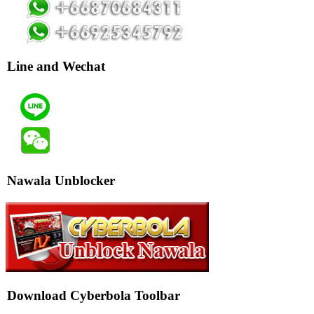
Line and Wechat
Nawala Unblocker
Download Cyberbola Toolbar