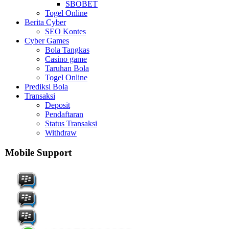
SBOBET
Togel Online
Berita Cyber
SEO Kontes
Cyber Games
Bola Tangkas
Casino game
Taruhan Bola
Togel Online
Prediksi Bola
Transaksi
Deposit
Pendaftaran
Status Transaksi
Withdraw
Mobile Support