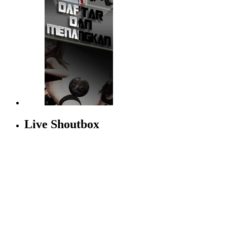
Live Shoutbox