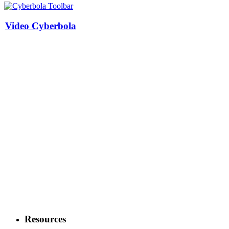
Video Cyberbola
Resources