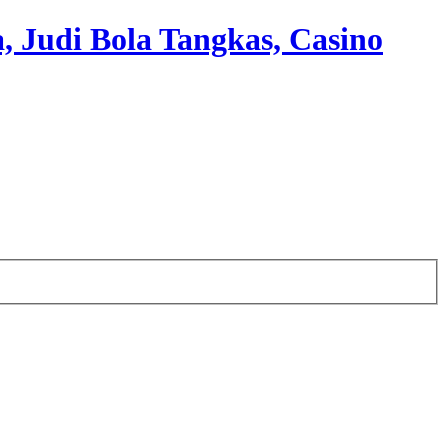
, Judi Bola Tangkas, Casino