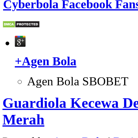
Cyberbola Facebook Fan
+Agen Bola
Agen Bola SBOBET
Guardiola Kecewa D
Merah