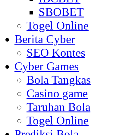
SBOBET
Togel Online
Berita Cyber
SEO Kontes
Cyber Games
Bola Tangkas
Casino game
Taruhan Bola
Togel Online
Prediksi Bola