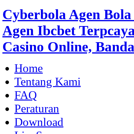
Cyberbola Agen Bola 
Agen Ibcbet Terpcaya
Casino Online, Banda
Home
Tentang Kami
FAQ
Peraturan
Download