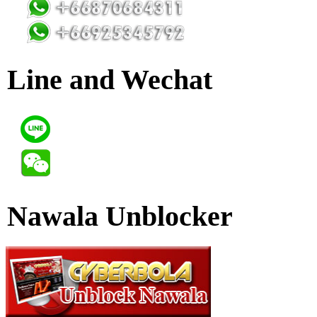
Line and Wechat
Nawala Unblocker