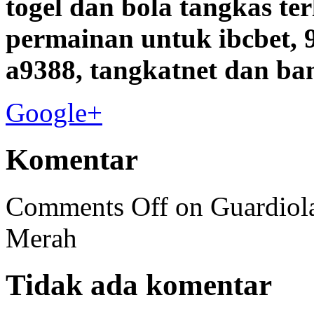
togel dan bola tangkas te
permainan untuk ibcbet, 
a9388, tangkatnet dan ban
Google+
Komentar
Comments Off
on Guardiol
Merah
Tidak ada komentar