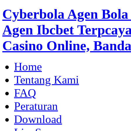
Cyberbola Agen Bola 
Agen Ibcbet Terpcaya
Casino Online, Banda
Home
Tentang Kami
FAQ
Peraturan
Download