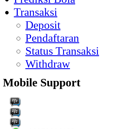
Transaksi
Deposit
Pendaftaran
Status Transaksi
Withdraw
Mobile Support