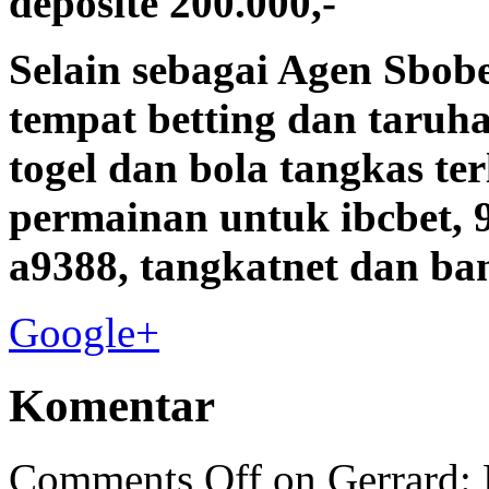
deposite 200.000,-
Selain sebagai Agen Sbob
tempat betting dan taruhan
togel dan bola tangkas te
permainan untuk ibcbet, 
a9388, tangkatnet dan ban
Google+
Komentar
Comments Off
on Gerrard: 