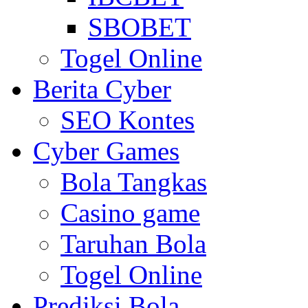
SBOBET
Togel Online
Berita Cyber
SEO Kontes
Cyber Games
Bola Tangkas
Casino game
Taruhan Bola
Togel Online
Prediksi Bola