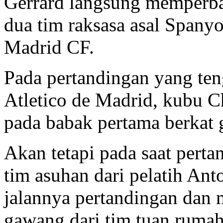
Gerrard langsung memperba
dua tim raksasa asal Spany
Madrid CF.
Pada pertandingan yang ten
Atletico de Madrid, kubu Ch
pada babak pertama berkat 
Akan tetapi pada saat pert
tim asuhan dari pelatih An
jalannya pertandingan dan
gawang dari tim tuan rumah