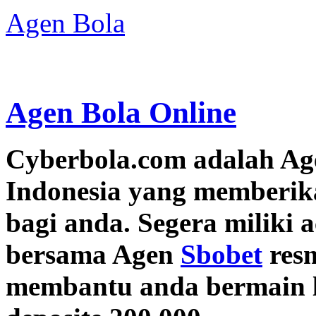
Agen Bola
Agen Bola Online
Cyberbola.com adalah Ag
Indonesia yang memberik
bagi anda. Segera miliki 
bersama Agen
Sbobet
resm
membantu anda bermain 