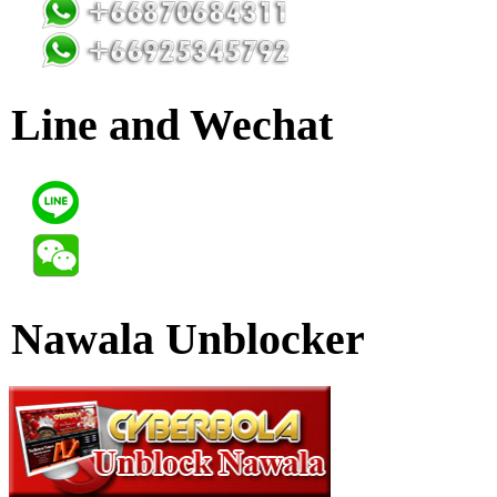
Line and Wechat
Nawala Unblocker