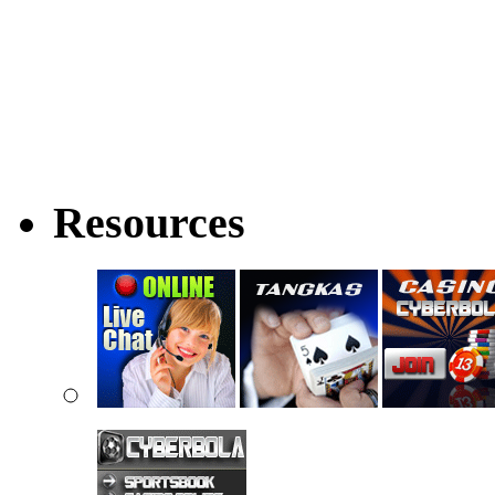
Resources