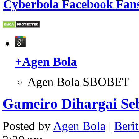
Cyberbola Facebook Fan
+Agen Bola
Agen Bola SBOBET
Gameiro Dihargai Seb
Posted by
Agen Bola
|
Beri