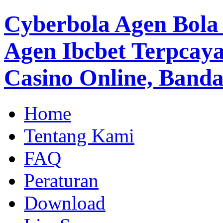
Cyberbola Agen Bola 
Agen Ibcbet Terpcaya
Casino Online, Banda
Home
Tentang Kami
FAQ
Peraturan
Download