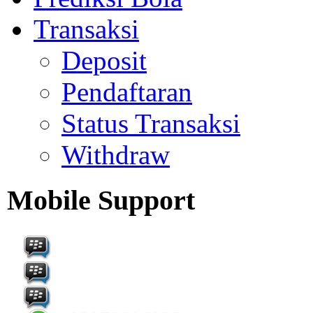
Transaksi
Deposit
Pendaftaran
Status Transaksi
Withdraw
Mobile Support