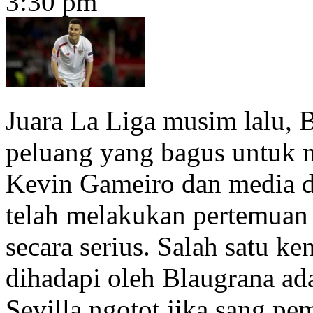
3:30 pm
Juara La Liga musim lalu, 
peluang yang bagus untuk m
Kevin Gameiro dan media d
telah melakukan pertemuan 
secara serius. Salah satu k
dihadapi oleh Blaugrana ada
Sevilla ngotot jika sang p