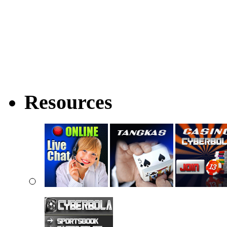
Resources