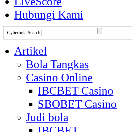
LiveScore
Hubungi Kami
Cyberbola Search
Artikel
Bola Tangkas
Casino Online
IBCBET Casino
SBOBET Casino
Judi bola
IBCBET