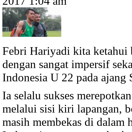
2017 1:04 am
Febri Hariyadi kita ketahui
dengan sangat impersif sek
Indonesia U 22 pada ajang
Ia selalu sukses merepotkan
melalui sisi kiri lapangan, 
masih membekas di dalam ha