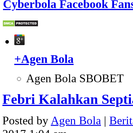
Cyberbola Facebook Fan
+Agen Bola
Agen Bola SBOBET
Febri Kalahkan Sept
Posted by
Agen Bola
|
Beri