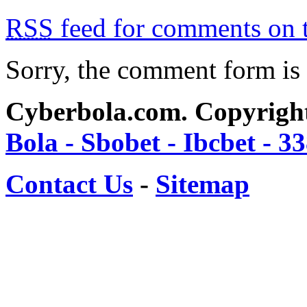
RSS
feed for comments on t
Sorry, the comment form is c
Cyberbola.com. Copyrig
Bola - Sbobet - Ibcbet - 3
Contact Us
-
Sitemap