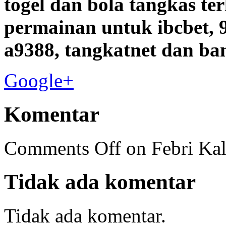
togel dan bola tangkas te
permainan untuk ibcbet, 
a9388, tangkatnet dan ban
Google+
Komentar
Comments Off
on Febri Ka
Tidak ada komentar
Tidak ada komentar.