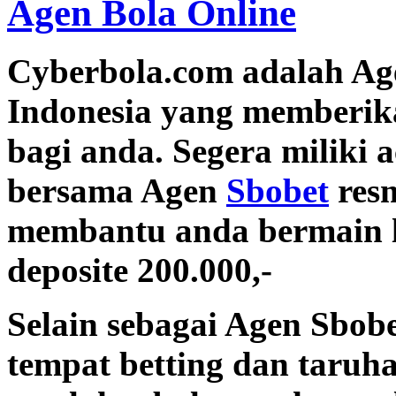
Agen Bola Online
Cyberbola.com adalah Ag
Indonesia yang memberik
bagi anda. Segera miliki 
bersama Agen
Sbobet
resm
membantu anda bermain 
deposite 200.000,-
Selain sebagai Agen Sbob
tempat betting dan taruhan