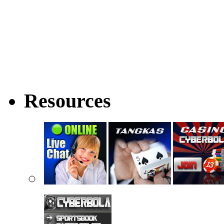
Resources