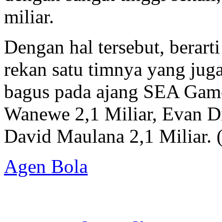
miliar.
Dengan hal tersebut, berart
rekan satu timnya yang jug
bagus pada ajang SEA Game
Wanewe 2,1 Miliar, Evan Di
David Maulana 2,1 Miliar. 
Agen Bola