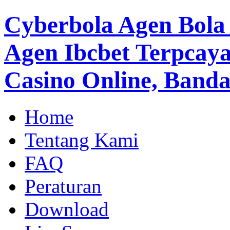
Cyberbola Agen Bola 
Agen Ibcbet Terpcaya
Casino Online, Banda
Home
Tentang Kami
FAQ
Peraturan
Download