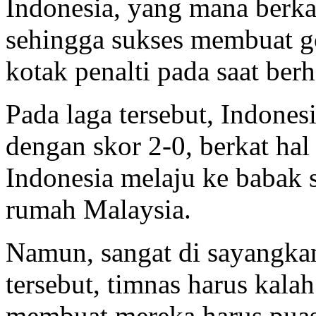
Indonesia, yang mana berka
sehingga sukses membuat go
kotak penalti pada saat be
Pada laga tersebut, Indone
dengan skor 2-0, berkat ha
Indonesia melaju ke babak 
rumah Malaysia.
Namun, sangat di sayangka
tersebut, timnas harus kala
membuat mereka harus puas