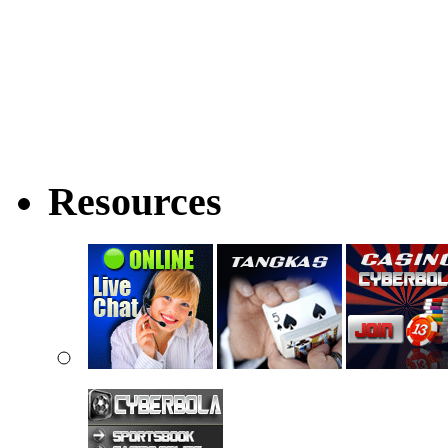
Resources