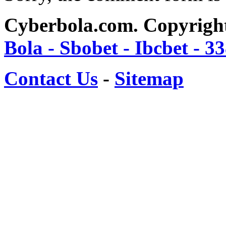
Cyberbola.com. Copyrig
Bola - Sbobet - Ibcbet - 3
Contact Us
-
Sitemap