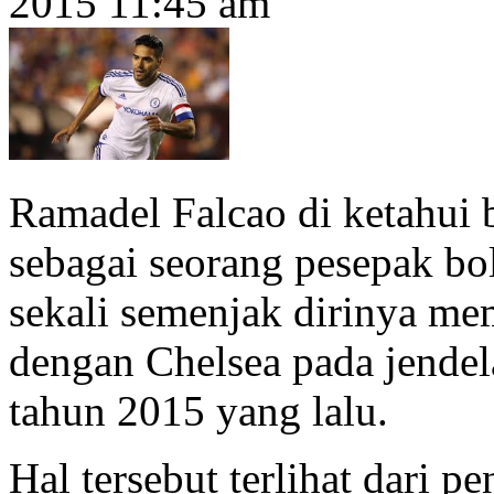
2015 11:45 am
Ramadel Falcao di ketahui b
sebagai seorang pesepak bo
sekali semenjak dirinya m
dengan Chelsea pada jendel
tahun 2015 yang lalu.
Hal tersebut terlihat dari 