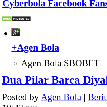
Cyberbola Facebook Fan
+Agen Bola
Agen Bola SBOBET
Dua Pilar Barca Diya
Posted by
Agen Bola
|
Beri