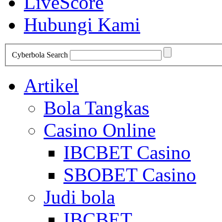
LiveScore
Hubungi Kami
Cyberbola Search
Artikel
Bola Tangkas
Casino Online
IBCBET Casino
SBOBET Casino
Judi bola
IBCBET