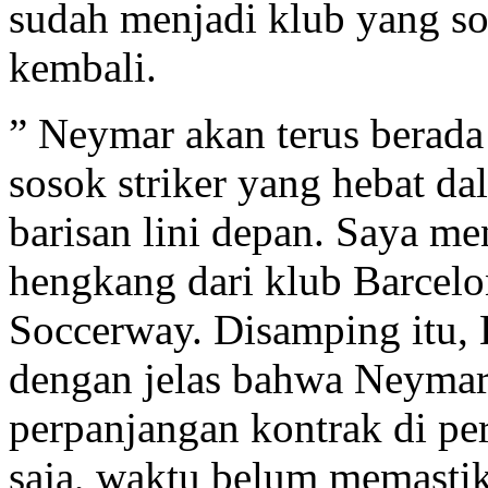
sudah menjadi klub yang so
kembali.
” Neymar akan terus berada
sosok striker yang hebat d
barisan lini depan. Saya me
hengkang dari klub Barcelon
Soccerway. Disamping itu,
dengan jelas bahwa Neyma
perpanjangan kontrak di pe
saja, waktu belum memast