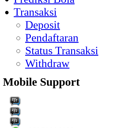
Transaksi
Deposit
Pendaftaran
Status Transaksi
Withdraw
Mobile Support