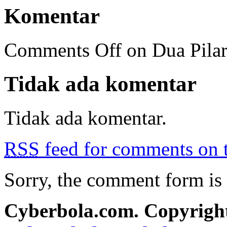
Komentar
Comments Off
on Dua Pilar
Tidak ada komentar
Tidak ada komentar.
RSS
feed for comments on t
Sorry, the comment form is c
Cyberbola.com. Copyrig