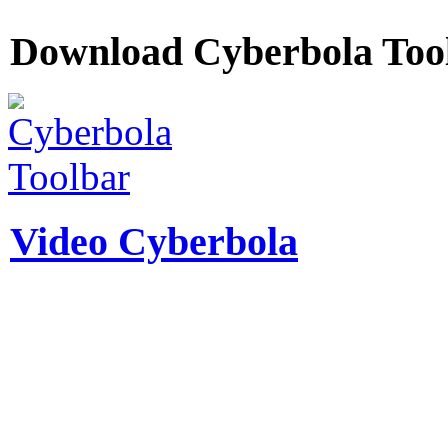
Download Cyberbola Too
Video Cyberbola