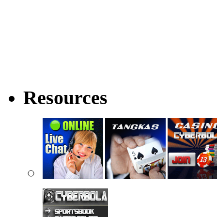
Resources