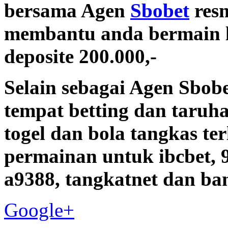
bersama Agen
Sbobet
resm
membantu anda bermain 
deposite 200.000,-
Selain sebagai Agen Sbob
tempat betting dan taruhan
togel dan bola tangkas te
permainan untuk ibcbet, 
a9388, tangkatnet dan ban
Google+