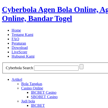
Cyberbola Agen Bola Online, Ag
Online, Bandar Togel
Home
Tentang Kami
FAQ
Peraturan
Download
LiveScore
Hubungi Kami
Cyberbola Search
Artikel
Bola Tangkas
Casino Online
IBCBET Casino
SBOBET Casino
Judi bola
IBCBET