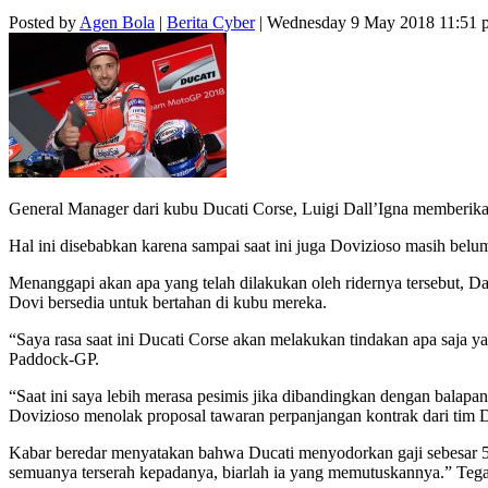
Posted by
Agen Bola
|
Berita Cyber
| Wednesday 9 May 2018 11:51 
General Manager dari kubu Ducati Corse, Luigi Dall’Igna memberika
Hal ini disebabkan karena sampai saat ini juga Dovizioso masih bel
Menanggapi akan apa yang telah dilakukan oleh ridernya tersebut, D
Dovi bersedia untuk bertahan di kubu mereka.
“Saya rasa saat ini Ducati Corse akan melakukan tindakan apa saja 
Paddock-GP.
“Saat ini saya lebih merasa pesimis jika dibandingkan dengan balap
Dovizioso menolak proposal tawaran perpanjangan kontrak dari tim Du
Kabar beredar menyatakan bahwa Ducati menyodorkan gaji sebesar 5 j
semuanya terserah kepadanya, biarlah ia yang memutuskannya.” Tega