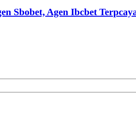
en Sbobet, Agen Ibcbet Terpcaya