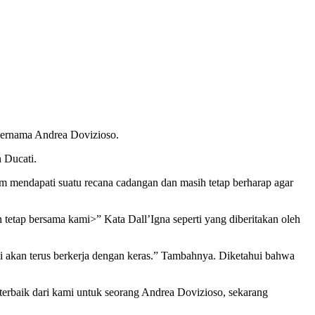
 bernama Andrea Dovizioso.
 Ducati.
um mendapati suatu recana cadangan dan masih tetap berharap agar
tetap bersama kami>” Kata Dall’Igna seperti yang diberitakan oleh
mi akan terus berkerja dengan keras.” Tambahnya. Diketahui bahwa
terbaik dari kami untuk seorang Andrea Dovizioso, sekarang