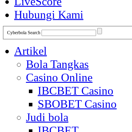
LiveScore
Hubungi Kami
Cyberbola Search
Artikel
Bola Tangkas
Casino Online
IBCBET Casino
SBOBET Casino
Judi bola
IBCBET