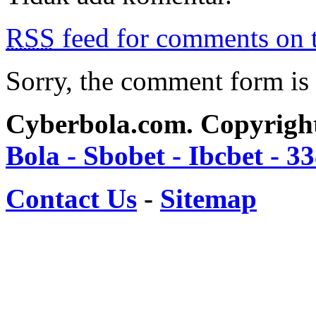
RSS
feed for comments on t
Sorry, the comment form is c
Cyberbola.com. Copyrig
Bola - Sbobet - Ibcbet - 3
Contact Us
-
Sitemap