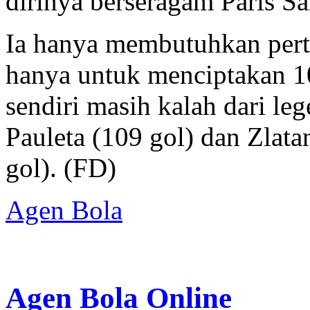
dirinya berseragam Paris S
Ia hanya membutuhkan pert
hanya untuk menciptakan 10
sendiri masih kalah dari le
Pauleta (109 gol) dan Zlat
gol). (FD)
Agen Bola
Agen Bola Online