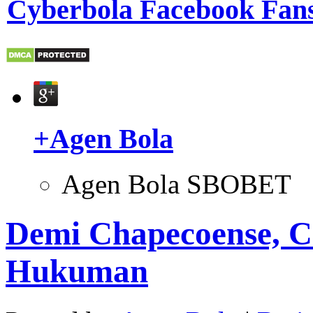
Cyberbola Facebook Fan
+Agen Bola
Agen Bola SBOBET
Demi Chapecoense, C
Hukuman