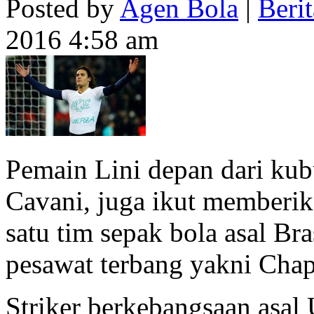
Posted by
Agen Bola
|
Beri
2016 4:58 am
Pemain Lini depan dari kub
Cavani, juga ikut memberik
satu tim sepak bola asal Br
pesawat terbang yakni Cha
Striker berkebangsaan asal 