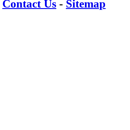
Contact Us
-
Sitemap