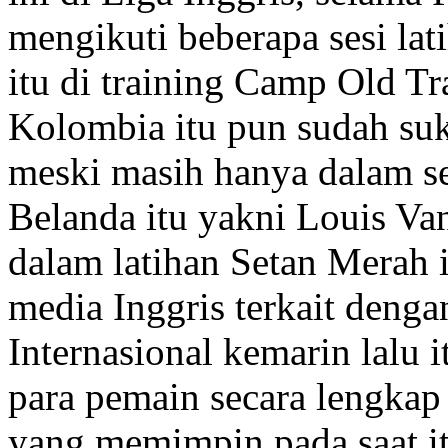
mengikuti beberapa sesi la
itu di training Camp Old Tr
Kolombia itu pun sudah su
meski masih hanya dalam ses
Belanda itu yakni Louis Van
dalam latihan Setan Merah i
media Inggris terkait denga
Internasional kemarin lalu 
para pemain secara lengkap 
yang memimpin pada saat it