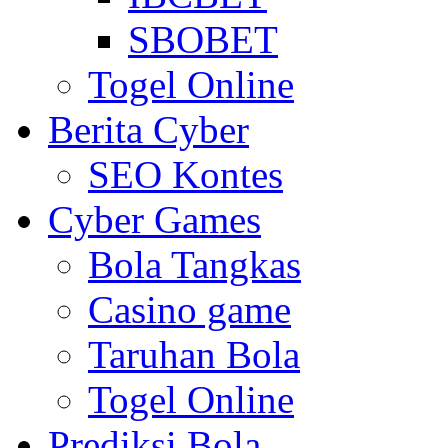
SBOBET
Togel Online
Berita Cyber
SEO Kontes
Cyber Games
Bola Tangkas
Casino game
Taruhan Bola
Togel Online
Prediksi Bola