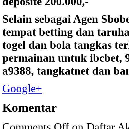
deposite 200.000,-
Selain sebagai Agen Sbob
tempat betting dan taruhan
togel dan bola tangkas te
permainan untuk ibcbet, 
a9388, tangkatnet dan ban
Google+
Komentar
Comments Off
on Daftar A