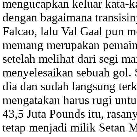
mengucapkan keluar kata-ka
dengan bagaimana transisiny
Falcao, lalu Val Gaal pun
memang merupakan pemain 
setelah melihat dari segi 
menyelesaikan sebuah gol. 
dia dan sudah langsung ter
mengatakan harus rugi unt
43,5 Juta Pounds itu, rasan
tetap menjadi milik Setan 