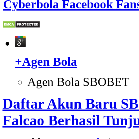
Cyberbola Facebook Fan
+Agen Bola
Agen Bola SBOBET
Daftar Akun Baru SB
Falcao Berhasil Tunj