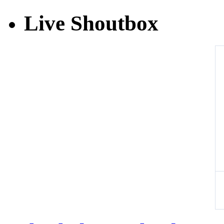
Live Shoutbox