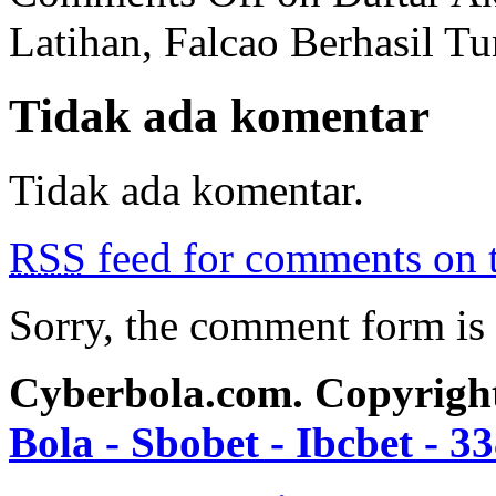
Latihan, Falcao Berhasil T
Tidak ada komentar
Tidak ada komentar.
RSS
feed for comments on t
Sorry, the comment form is c
Cyberbola.com. Copyrig
Bola - Sbobet - Ibcbet - 3