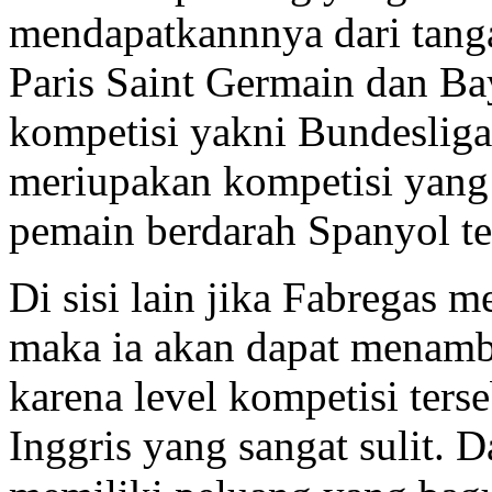
mendapatkannnya dari tanga
Paris Saint Germain dan B
kompetisi yakni Bundesliga
meriupakan kompetisi yang
pemain berdarah Spanyol te
Di sisi lain jika Fabregas 
maka ia akan dapat menamba
karena level kompetisi ters
Inggris yang sangat sulit. D