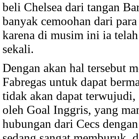
beli Chelsea dari tangan Ba
banyak cemoohan dari para 
karena di musim ini ia tela
sekali.
Dengan akan hal tersebut 
Fabregas untuk dapat bermai
tidak akan dapat terwujudi,
oleh Goal Inggris, yang m
hubungan dari Cecs dengan
sedang sangat memburuk, da