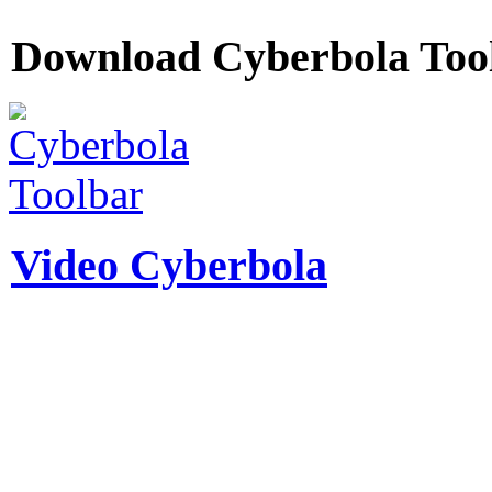
Download Cyberbola Too
Video Cyberbola