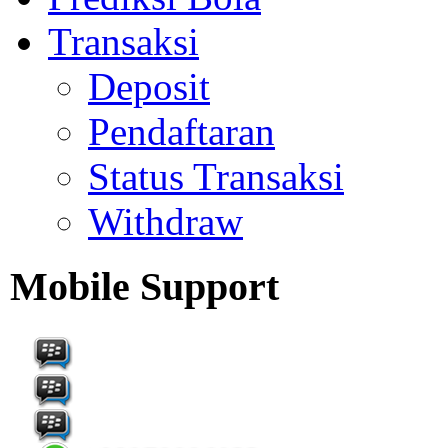
Transaksi
Deposit
Pendaftaran
Status Transaksi
Withdraw
Mobile Support