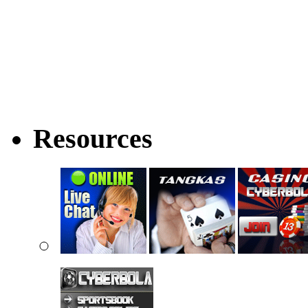
Resources