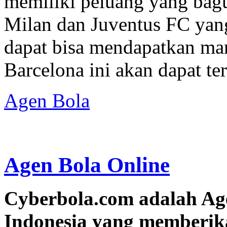
memiliki peluang yang bagu
Milan dan Juventus FC yang
dapat bisa mendapatkan ma
Barcelona ini akan dapat te
Agen Bola
Agen Bola Online
Cyberbola.com adalah Ag
Indonesia yang memberik