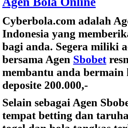
Agen Bola Online
Cyberbola.com adalah Ag
Indonesia yang memberik
bagi anda. Segera miliki 
bersama Agen
Sbobet
resm
membantu anda bermain 
deposite 200.000,-
Selain sebagai Agen Sbob
tempat betting dan taruhan