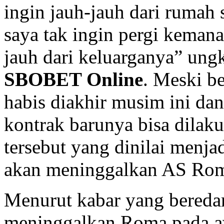
ingin jauh-jauh dari rumah 
saya tak ingin pergi keman
jauh dari keluarganya” ung
SBOBET Online
. Meski be
habis diakhir musim ini da
kontrak barunya bisa dilaku
tersebut yang dinilai menja
akan meninggalkan AS Ro
Menurut kabar yang beredar,
meninggalkan Roma pada aw