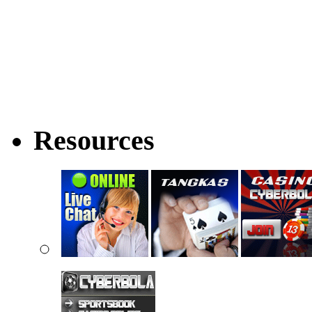
Resources