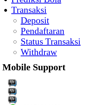
Transaksi
Deposit
Pendaftaran
Status Transaksi
Withdraw
Mobile Support