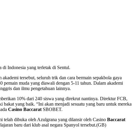
i Indonesia yang terletak di Sentul.
kademi tersebut, seluruh trik dan cara bermain sepakbola gaya
 240 pemain muda yang diawali dengan 5-11 tahun. Dalam akademi
Inggris dan ilmu pengetahuan lainnya.
berikan 10% dari 240 siswa yang direkrut nantinya. Direktur FCB,
bakat yang baik. “Ini akan menjadi sesuatu yang baru untuk mereka
epada
Casino Baccarat
SBOBET.
i telah dibuka oleh Azulgrana yang dilansir oleh Casino
Baccarat
ajaran baru dari klub asal negara Spanyol tersebut.(GB)