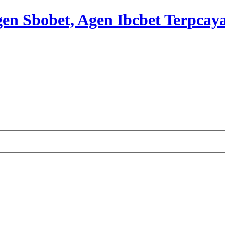
en Sbobet, Agen Ibcbet Terpcaya