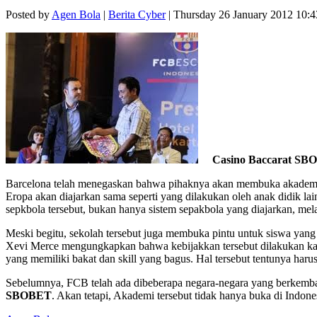
Posted by
Agen Bola
|
Berita Cyber
| Thursday 26 January 2012 10:
Casino Baccarat S
Barcelona telah menegaskan bahwa pihaknya akan membuka akademi se
Eropa akan diajarkan sama seperti yang dilakukan oleh anak didik 
sepkbola tersebut, bukan hanya sistem sepakbola yang diajarkan, mela
Meski begitu, sekolah tersebut juga membuka pintu untuk siswa yan
Xevi Merce mengungkapkan bahwa kebijakkan tersebut dilakukan kar
yang memiliki bakat dan skill yang bagus. Hal tersebut tentunya ha
Sebelumnya, FCB telah ada dibeberapa negara-negara yang berkembang 
SBOBET
. Akan tetapi, Akademi tersebut tidak hanya buka di Indon