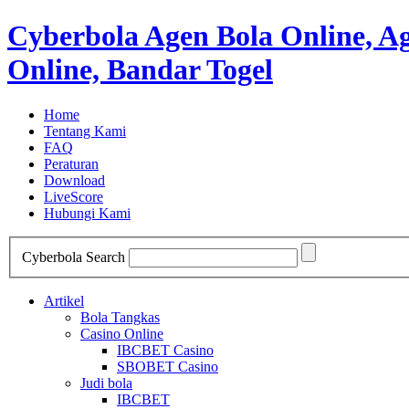
Cyberbola Agen Bola Online, Ag
Online, Bandar Togel
Home
Tentang Kami
FAQ
Peraturan
Download
LiveScore
Hubungi Kami
Cyberbola Search
Artikel
Bola Tangkas
Casino Online
IBCBET Casino
SBOBET Casino
Judi bola
IBCBET