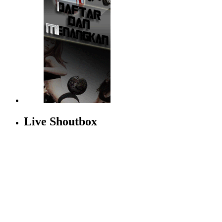
Live Shoutbox