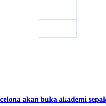
elona akan buka akademi sepakb